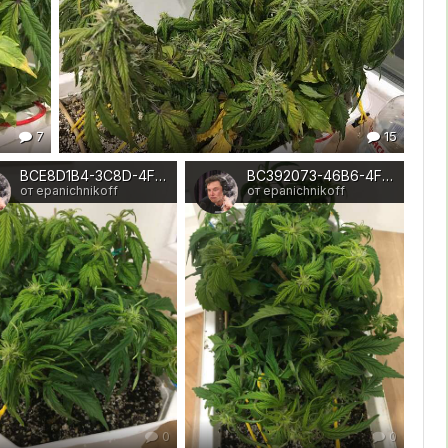
7
15
BCE8D1B4-3C8D-4F15-92E0-5A9E4F51EF79
BC392073-46B6-4F92-B739-9C84D6F33745
от epanichnikoff
от epanichnikoff
0
0