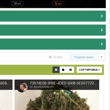
Share
Подписчики
0
СОРТИРОВКА
12802563-99D2-4AE6-AECF-415AA6596684
73674E0B-916E-4DED-9A1B-5E007720618D
от epanichnikoff