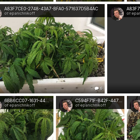
A83F7CE0-2748-43A7-BFA0-571637D5B4AC
от epanichnikoff
от epan
6
6BB6CC07-1631-4488-BFFB-E85BE2E5F49E
C594F71F-B42F-4470-89DB-64B8A898FAB7
от epanichnikoff
от epanichnikoff