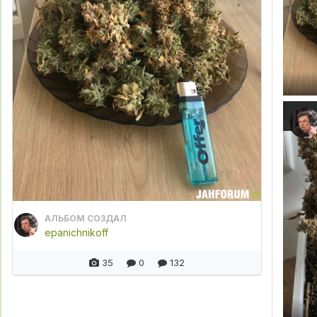
АЛЬБОМ СОЗДАЛ
epanichnikoff
35
0
132