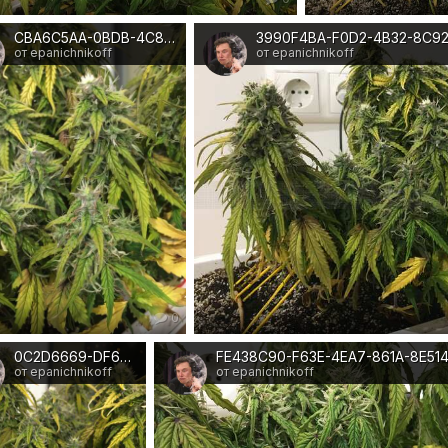
CBA6C5AA-0BDB-4C89-AB88-9122E7382CDB
3990F4BA-F0D2-4B32-8C9
от epanichnikoff
от epanichnikoff
0
0C2D6669-DF6A-4A27-B625-A21E2EECAB28
от epanichnikoff
от epanichnikoff