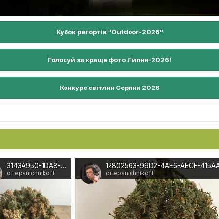
Кубок репортів "Outdoor-2026"
Голосуй за краще фото Липня-2026!
Конкурс світлин Серпня 2026
3143A950-1DA8-411C-914B-D250578F5C37
от epanichnikoff
от epanichnikoff