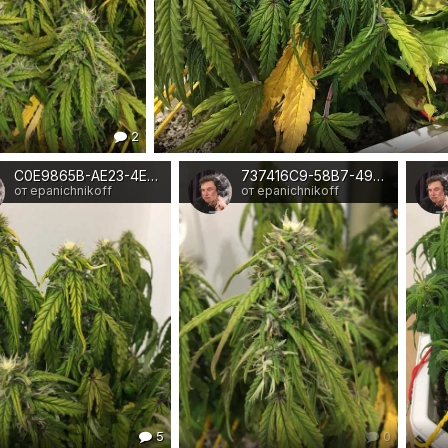
2
C0E9865B-AE23-4EEF-BF3B-620140031D79
737416C9-58B7-4982-AEFC-BDE2449D1572
от epanichnikoff
от epanichnikoff
5
0