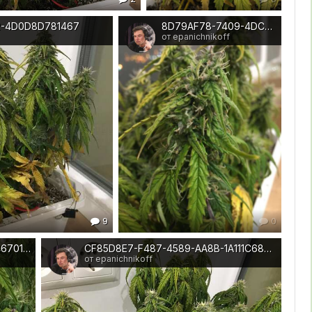
2-4D0D8D781467
8D79AF78-7409-4DC9-842D-27EB867F3BC6
от epanichnikoff
9
0
FE438C90-F63E-4EA7-861A-8E51467011BB
CF85D8E7-F487-4589-AA8B-1A111C685871
от epanichnikoff