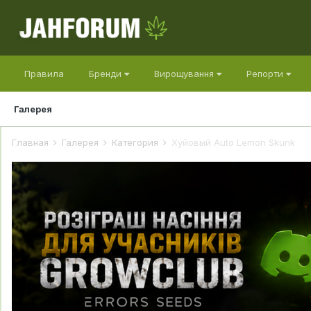
Правила
Бренди
Вирощування
Репорти
Галерея
Главная
Галерея
Категория
Хуйовый Auto Lemon Skunk