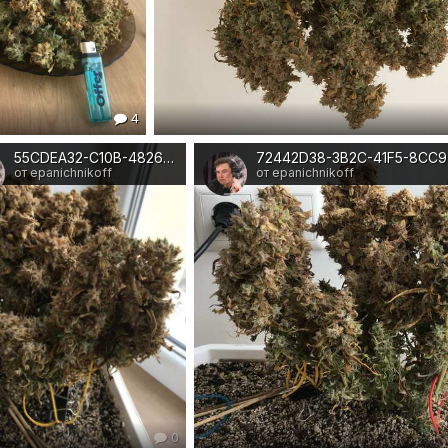
4
55CDEA32-C10B-4826-B0D3-1D1A25A524DA
72442D38-3B2C-41F5-8CC
от epanichnikoff
от epanichnikoff
0