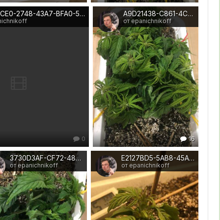
A83F7CE0-2748-43A7-BFA0-571637D5B4AC
A9D21438-C861-4C05-BC6D-262F36972CD3
ichnikoff
от epanichnikoff
0
16
3730D3AF-CF72-48A9-8D62-F100AB14BBF2
E2127BD5-5AB8-45A1-BC35-01B5F039F2BA
от epanichnikoff
от epanichnikoff