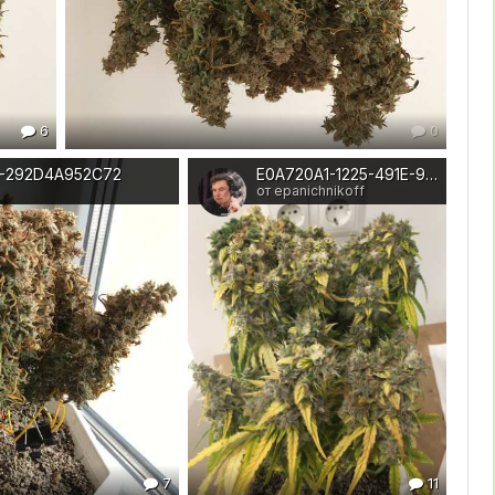
6
0
9-292D4A952C72
E0A720A1-1225-491E-9770-9A45BAB2822B
от epanichnikoff
7
11