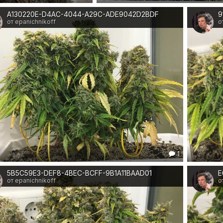
A130220E-D4AC-4044-A29C-ADE9042D2BDF
от epanichnikoff
о
1
5B5C59E3-DEF8-4BEC-BCFF-9B1A11BAAD01
от epanichnikoff
о