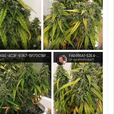
0
2
1ED5A424-86BE-4C3F-97A7-19170C18F61E
FAB916A1-52E4-412F-9834-DD5BE5B9E6FF
off
от epanichnikoff
2
0