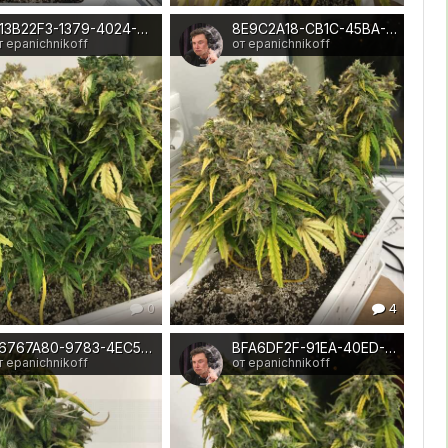
913B22F3-1379-4024-BC34-AA26B3BA857B
8E9C2A18-CB1C-45BA-92F8-93387F56FF09
т epanichnikoff
от epanichnikoff
0
4
E6767A80-9783-4EC5-B46D-A0D8B3B74313
BFA6DF2F-91EA-40ED-B9CD-34A2534AF972
т epanichnikoff
от epanichnikoff