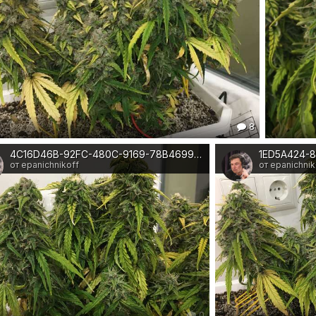
8
4C16D46B-92FC-480C-9169-78B469931A2F
от epanichnikoff
от epanichnik
0