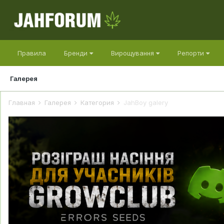
Правила
Бренди
Вирощування
Репорти
Галерея
Главная
Галерея
Категория
JahBoy galery