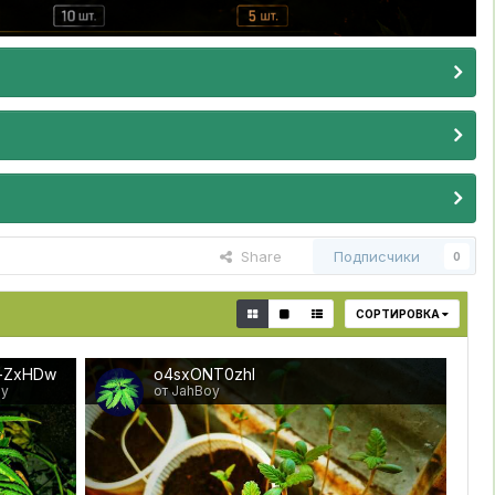
Share
Подписчики
0
СОРТИРОВКА
-ZxHDw
o4sxONT0zhI
oy
от JahBoy