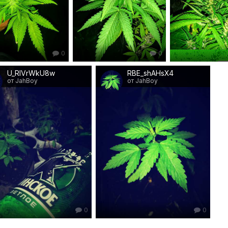
0
0
U_RIVrWkU8w
RBE_shAHsX4
от JahBoy
от JahBoy
0
0