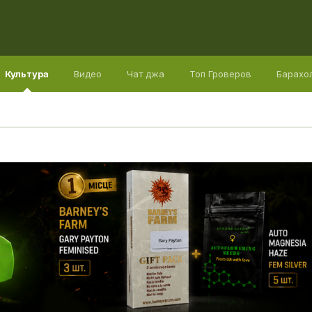
Культура
Видео
Чат джа
Топ Гроверов
Барахо