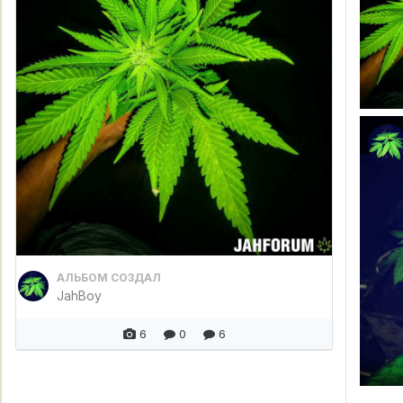
АЛЬБОМ СОЗДАЛ
JahBoy
6
0
6