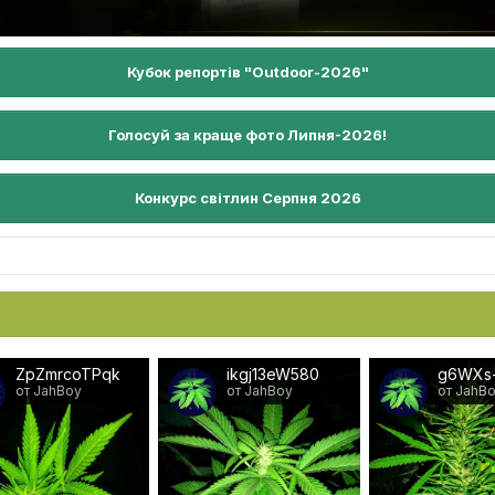
Кубок репортів "Outdoor-2026"
Голосуй за краще фото Липня-2026!
Конкурс світлин Серпня 2026
ZpZmrcoTPqk
ikgj13eW580
g6WXs
от JahBoy
от JahBoy
от JahB