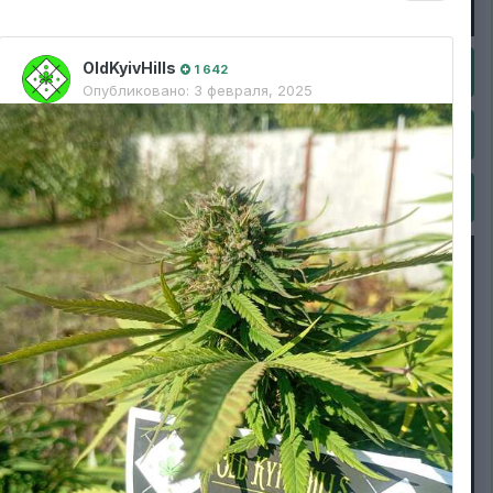
комерційного вирощування та стилю SOG. Медичні
властивості: Потужний 100% індичний стрейн з вмістом THC
22% та CBD 2-3% Рекомендовано для лікування стресових
OldKyivHills
1 642
розладів та ПТСР. Аромат і смак: Невідчутна агресія аромату
Опубликовано:
3 февраля, 2025
на стадії цвітіння, ідеально для кімнатного грову. Смак "El
Curandero" - квітковий і пряний, із нотками стиглих фруктів та
гашишу. "El Curandero - оптимальний вибір для тих, хто шукає
потужний та невибагливий 100% індичний стрейн або для
медичних потреб. Очікуйте аутентичного лікувального ефекту,
який лагодить тіло та розум.