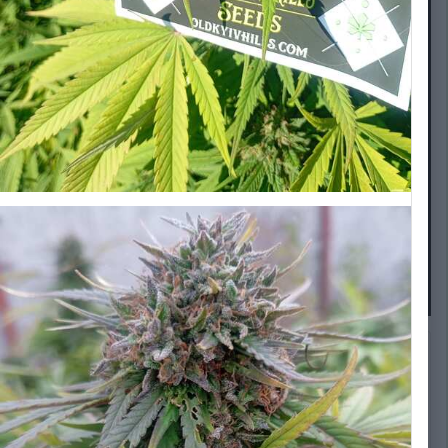
ИЗ АЛЬБОМА:
"Old Kyiv Hills" seeds
94 изображения
Подписчики
1
0 комментариев
130 комментариев к