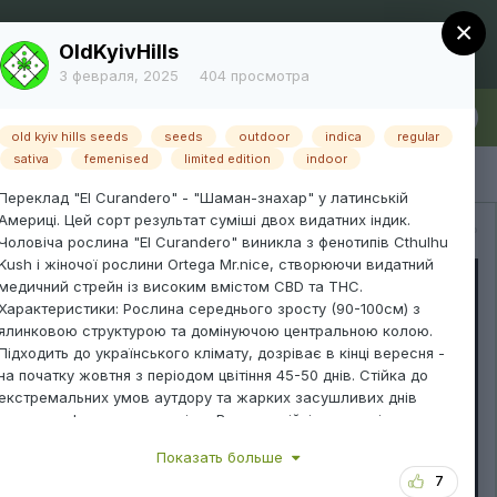
×
Регистрация
Уже зарегистрированы? Войти
OldKyivHills
3 февраля, 2025
404 просмотра
лка
Больше
old kyiv hills seeds
seeds
outdoor
indica
regular
sativa
femenised
limited edition
indoor
Переклад "El Curandero" - "Шаман-знахар" у латинській
Америці. Цей сорт результат суміші двох видатних індик.
Вся активность
Чоловіча рослина "El Curandero" виникла з фенотипів Cthulhu
Kush і жіночої рослини Ortega Mr.nice, створюючи видатний
медичний стрейн із високим вмістом CBD та THC.
Характеристики: Рослина середнього зросту (90-100см) з
ялинковою структурою та домінуючою центральною колою.
Підходить до українського клімату, дозріває в кінці вересня -
на початку жовтня з періодом цвітіння 45-50 днів. Стійка до
екстремальних умов аутдору та жарких засушливих днів
завдяки афганському коріню. Висока стійкість до плісняви та
великих доз добрива. Врожайність: Завдяки генам Critical
Показать больше
Mass, "El Curandero" може забезпечити вражаючу
7
врожайність (650-750м2), що робить його ідеальним для