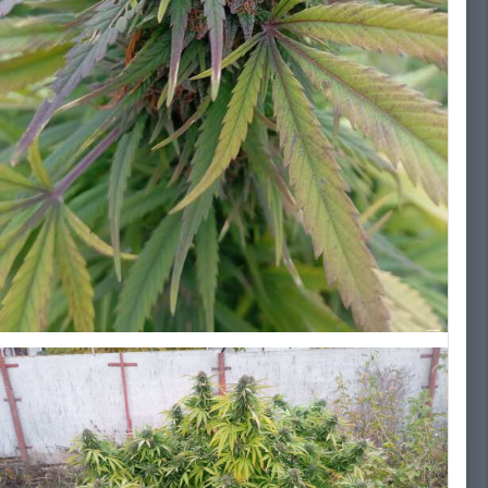
изображению
а "El Curandero"
 та THC.
 українського
арких засушливих
"El Curandero"
Медичні
а ПТСР. Аромат і
тками стиглих
я медичних потреб.
7