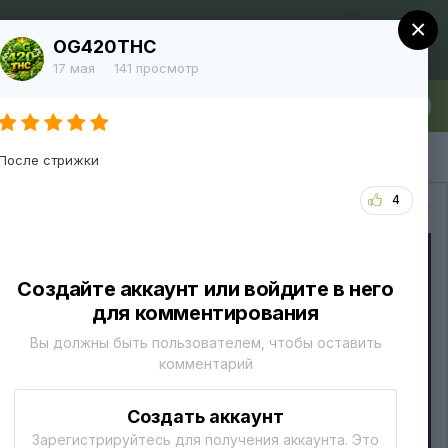
×
Регистрация
Уже зарегистрированы? Войти
OG420THC
17 мая
141 просмотр
лка
Больше
После стрижки
4
Вся активность
Создайте аккаунт или войдите в него
для комментирования
Вы должны быть пользователем, чтобы оставить
комментарий
Создать аккаунт
Зарегистрируйтесь для получения аккаунта. Это