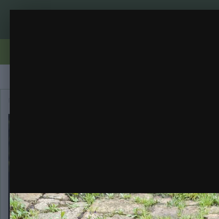
GOLOSA FAST FEM от Гудмастера
Правила
Бренди
Вирощування
Репорти
Галерея
Главная
Галерея
Категория
GOLOSA FAST FEM от Гудмаст