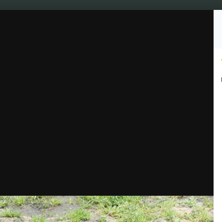
Подписчики
1
Культура
Видео
Чат джа
Топ Гроверов
Барахо
ера