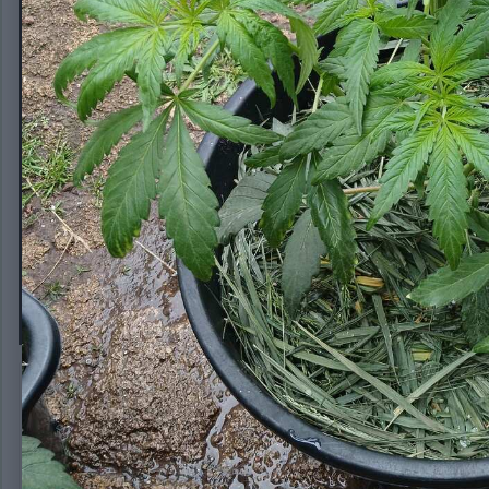
GOLOSA FAST FEM от Гудмастера
Автор:
OG420THC
17 мая
141 просмотр
Другие изображения OG420