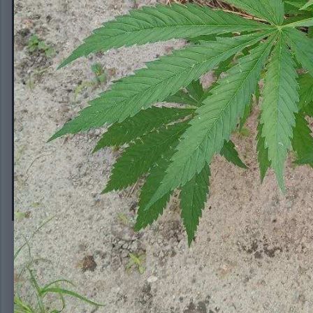
INDICA XXL FAST FEM ОТ ГУДМАС
Автор:
OG420THC
3 июня
168 просмотров
Другие изображения OG