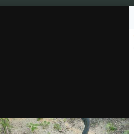
Подписчики
1
Культура
Видео
Чат джа
Топ Гроверов
Барахо
МАСТЕРА