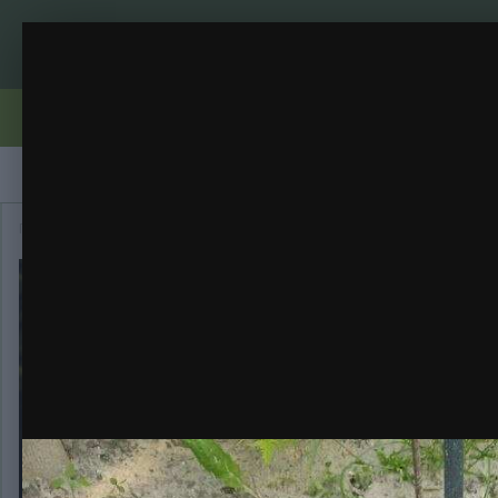
INDICA XXL FAST FEM ОТ ГУДМАСТЕРА
Правила
Бренди
Вирощування
Репорти
Галерея
Главная
Галерея
Категория
INDICA XXL FAST FEM ОТ ГУД