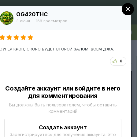
×
Регистрация
Уже зарегистрированы? Войти
OG420THC
3 июня
168 просмотров
лка
Больше
СУПЕР КРОП, СКОРО БУДЕТ ВТОРОЙ ЗАЛОМ, ВСЕМ ДЖА.
8
Вся активность
Создайте аккаунт или войдите в него
для комментирования
Вы должны быть пользователем, чтобы оставить
комментарий
Создать аккаунт
Зарегистрируйтесь для получения аккаунта. Это