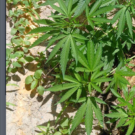
INDICA XXL FAST FEM ОТ ГУДМАС
Автор:
OG420THC
12 июня
165 просмотров
Другие изображения OG