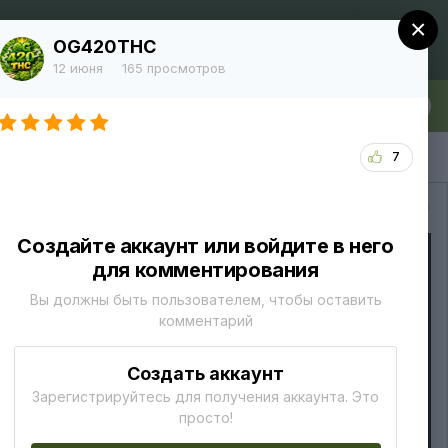
×
Регистрация
Уже зарегистрированы? Войти
OG420THC
12 июня
165 просмотров
лка
Больше
7
Вся активность
Создайте аккаунт или войдите в него
для комментирования
Вы должны быть пользователем, чтобы оставить
комментарий
Создать аккаунт
Зарегистрируйтесь для получения аккаунта. Это
просто!