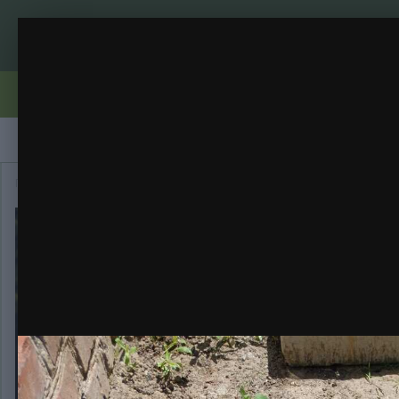
INDICA XXL FAST FEM ОТ ГУДМАСТЕРА
Правила
Бренди
Вирощування
Репорти
Галерея
Главная
Галерея
Категория
INDICA XXL FAST FEM ОТ ГУД