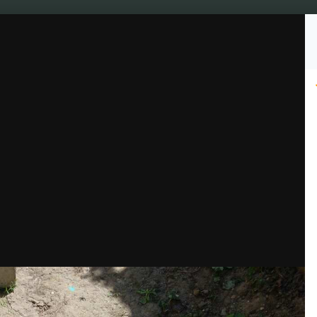
Подписчики
1
Культура
Видео
Чат джа
Топ Гроверов
Барахо
МАСТЕРА