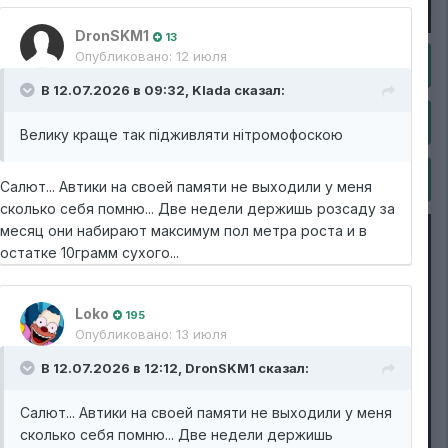
DronSKM1
13
Опубликовано:
12 июля
В 12.07.2026 в 09:32,
Klada
сказал:
Велику краще так підживляти нітромофоскою
Салют... Автики на своей памяти не выходили у меня
сколько себя помню... Две недели держишь розсаду за
месяц они набирают максимум пол метра роста и в
остатке 10грамм сухого...
Loko
195
Опубликовано:
13 июля
В 12.07.2026 в 12:12,
DronSKM1
сказал:
Салют... Автики на своей памяти не выходили у меня
сколько себя помню... Две недели держишь