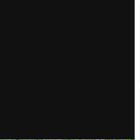
Кубок репортів "Outdoor-2026"
Голосуй за краще фото Липня-2026!
Конкурс світлин Серпня 2026