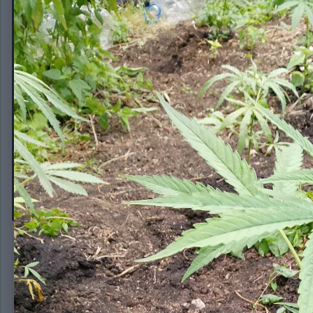
IMG20260707172330
Автор:
DronSKM1
7 июля
200 просмотров
Другие изображения Dro