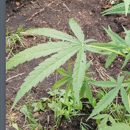
Автик только цвести начал из удобрений нитроамофоска
Klada
7
Опубликовано:
12 июля
Ти її спалив дядьку
Klada
7
Опубликовано:
12 июля
Велику краще так підживляти нітромофоскою
DronSKM1
13
Опубликовано:
12 июля