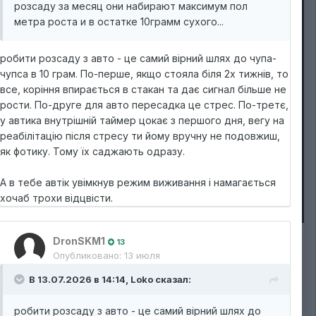
розсаду за месяц они набирают максимум пол
метра роста и в остатке 10грамм сухого...
робити розсаду з авто - це самий вірний шлях до чупа-
чупса в 10 грам. По-перше, якщо стояла біля 2х тижнів, то
все, коріння впирається в стакан та дає сигнал більше не
рости. По-друге для авто пересадка це стрес. По-третє,
у автика внутрішній таймер цокає з першого дня, вегу на
реабілітацію після стресу ти йому вручну не подовжиш,
як фотику. Тому їх саджають одразу.
А в тебе автік увімкнув режим виживання і намагається
хочаб трохи відцвісти.
DronSKM1
13
Опубликовано:
13 июля
В 13.07.2026 в 14:14,
Loko
сказал:
Подписчики
1
робити розсаду з авто - це самий вірний шлях до