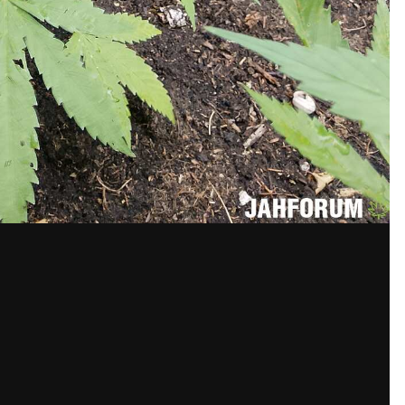
ко себя помню... Две недели держишь розсаду за месяц они на
олько себя помню... Две недели держишь розсаду за месяц они
в 10 грам. По-перше, якщо стояла біля 2х тижнів, то все, корін
рішній таймер цокає з першого дня, вегу на реабілітацію після