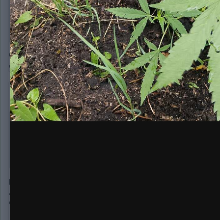
В 12.07.2026 в 09:32,
Klada
сказал:
Велику краще так підживляти нітромофоскою
Салют... Автики на своей памяти не выходили у меня сколь
сухого...
Loko
195
Опубликовано:
13 июля
В 12.07.2026 в 12:12,
DronSKM1
сказал:
Салют... Автики на своей памяти не выходили у меня ск
сухого...
робити розсаду з авто - це самий вірний шлях до чупа-чупса 
друге для авто пересадка це стрес. По-третє, у автика внут
саджають одразу.