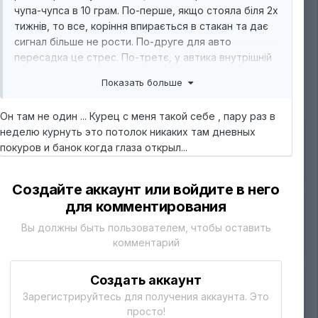
чупа-чупса в 10 грам. По-перше, якщо стояла біля 2х
тижнів, то все, коріння впирається в стакан та дає
сигнал більше не рости. По-друге для авто
2
пересадка це стрес. По-третє, у автика внутрішній
таймер цокає з першого дня, вегу на реабілітацію
Показать больше
після стресу ти йому вручну не подовжиш, як
фотику. Тому їх саджають одразу.
Он там не один ... Курец с меня такой себе , пару раз в
неделю курнуть это потолок никаких там дневных
А в тебе автік увімкнув режим виживання і
покуров и банок когда глаза открыл...
намагається хочаб трохи відцвісти.
Создайте аккаунт или войдите в него
для комментирования
Вы должны быть пользователем, чтобы оставить
комментарий
Создать аккаунт
Зарегистрируйтесь для получения аккаунта. Это
просто!