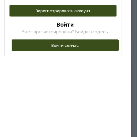
Зарегистрировать аккаунт
Войти
Уже зарегистрированы? Войдите здесь.
бирают максимум пол метра роста и в остатке 10грамм
Войти сейчас
 набирают максимум пол метра роста и в остатке 10грамм
ня впирається в стакан та дає сигнал більше не рости. По-
 стресу ти йому вручну не подовжиш, як фотику. Тому їх