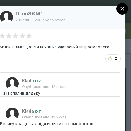
×
Регистрация
Уже зарегистрированы? Войти
DronSKM1
7 июля
200 просмотров
лка
Больше
Автик только цвести начал из удобрений нитроамофоска
2
Вся активность
Klada
7
Опубликовано:
12 июля
Ти її спалив дядьку
Klada
7
Опубликовано:
12 июля
Велику краще так підживляти нітромофоскою