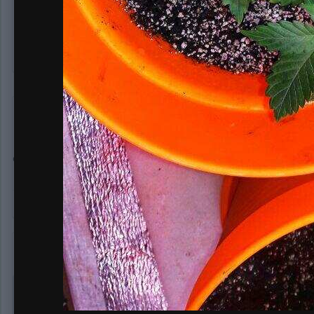
Деменция-онлайн
8 417
Опубликовано:
11 февраля, 2020
свежачекс, все таки на веге они по своему хороши, хоть и 
Sensimillla
7 441
Опубликовано:
11 февраля, 2020
В 11.02.2020 в 02:44,
Cveti
сказал: