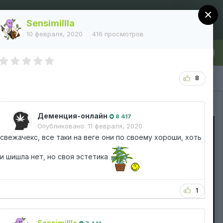
×
Регистрация
Уже зарегистрированы? Войти
Sensimillla
10 февраля, 2020
416 просмотров
лка
Больше
8
Вся активность
Деменция-онлайн
8 417
Опубликовано:
11 февраля, 2020
свежачекс, все таки на веге они по своему хороши, хоть
и шишла нет, но своя эстетика
1
Sensimillla