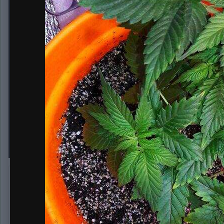
BlackSun foto reg
Автор:
Sensimillla
10 февраля, 2020
416 просмотров
Другие изображе