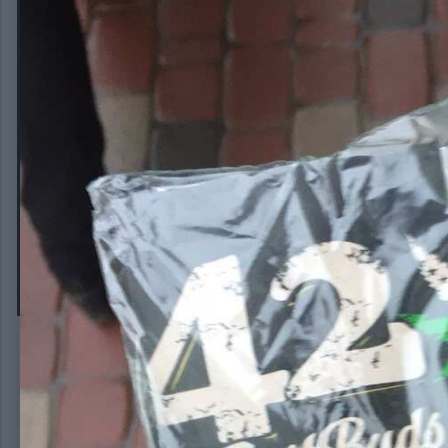
теперь я тоже в теме!
Автор:
justfun
12 февраля, 2020
641 просмотр
Другие изображен