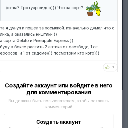
фотка? Тротуар видно))) Что за сорт?
та я дунул и пошел за посылкой. изначально думал что с
лика, а оказались ништяки ))
а сорта Gelato и Pineapple Express ))
буду в боксе растить 2 автика от фастбадс, 1 от
ерорсов, и 1 от сидсмен)) посмотрим кто кого)))
1
Создайте аккаунт или войдите в него
для комментирования
Вы должны быть пользователем, чтобы оставить
ИЗ АЛЬБОМА:
комментарий
вкусности
29 изображений
Подписчики
0
Создать аккаунт
0 комментариев
77 комментариев к