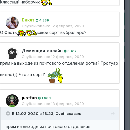
Классный наборчик
Биклз
4 569
Опубликовано:
12 февраля, 2020
О Фасты
какой сорт выбрал Бро?
Деменция-онлайн
8 417
Опубликовано:
12 февраля, 2020
прям на выходе из почтового отделения фотка? Тротуар
видно))) Что за сорт?
justfun
1 688
Опубликовано:
13 февраля, 2020
В 12.02.2020 в 18:23,
Cveti
сказал:
прям на выходе из почтового отделения