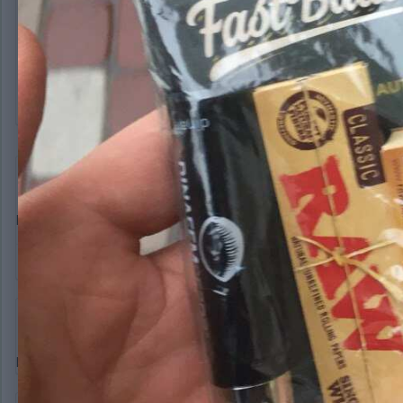
Спасибо бро!
@Barabashka69
Barabashka69
3 684
Опубликовано:
12 февраля, 2020
Всегда пожалуйста, Бро! Обращайся!
hajimerecords
2 073
Опубликовано:
12 февраля, 2020
Классный наборчик