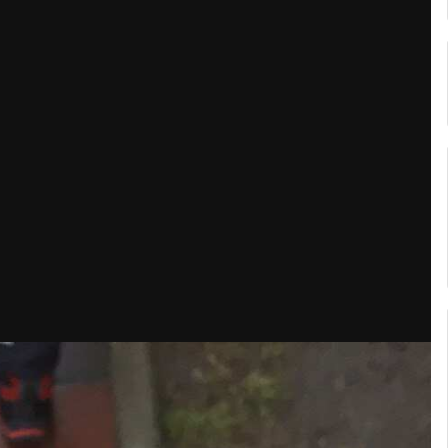
Кубок репортів "Outdoor-2026"
Голосуй за краще фото Липня-2026!
Конкурс світлин Серпня 2026