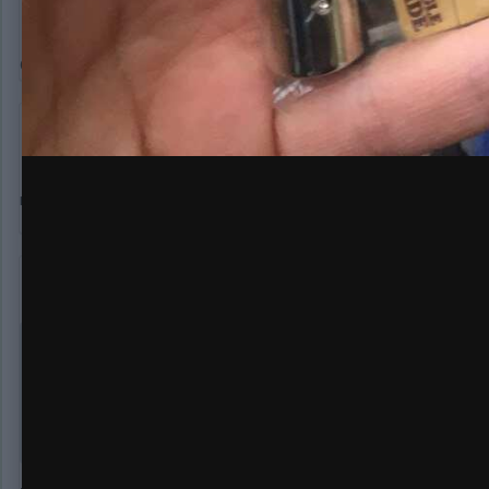
Биклз
4 569
Опубликовано:
12 февраля, 2020
О Фасты
какой сорт выбрал Бро?
Деменция-онлайн
8 417
Опубликовано:
12 февраля, 2020
прям на выходе из почтового отделения фотка? Тротуар ви
justfun
1 688
Опубликовано:
13 февраля, 2020
В 12.02.2020 в 18:23,
Cveti
сказал:
прям на выходе из почтового отделения фотка? Тротуар 