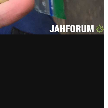
дно))) Что за сорт?
видно))) Что за сорт?