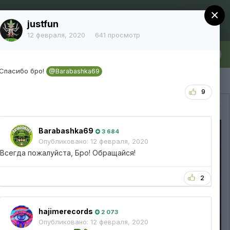
×
Регистрация
Уже зарегистрированы? Войти
justfun
12 февраля, 2020
641 просмотр
лка
Больше
Спасибо бро!
@Barabashka69
9
Вся активность
Barabashka69
3 684
Опубликовано:
12 февраля, 2020
Всегда пожалуйста, Бро! Обращайся!
2
hajimerecords
2 073
Опубликовано:
12 февраля, 2020