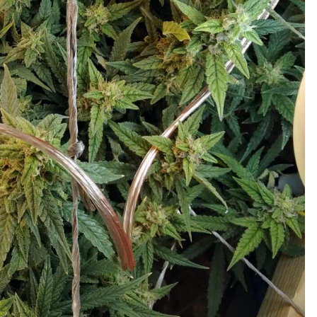
-36-07
жения сергооо