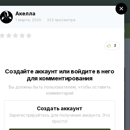
×
Регистрация
Уже зарегистрированы? Войти
Акелла
1 марта, 2020
323 просмотра
лка
Больше
3
Вся активность
Создайте аккаунт или войдите в него
для комментирования
Вы должны быть пользователем, чтобы оставить
комментарий
Создать аккаунт
Зарегистрируйтесь для получения аккаунта. Это
просто!