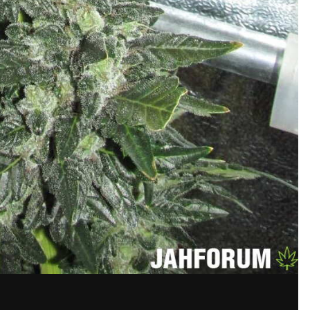
КОПИРАЙТ
© Водичка перед харвом
ккаунт или войдите в него для комм
Вы должны быть пользователем, чтобы оставить комментари
та. Это просто!
Уже за