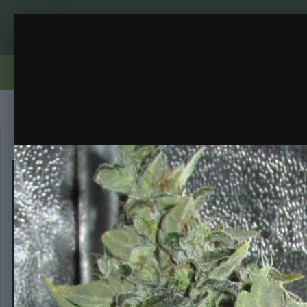
IMG_0001[1]
Правила
Бренди
Вирощування
Репорти
Галерея
Главная
Галерея
Категория
IMG_0001[1]