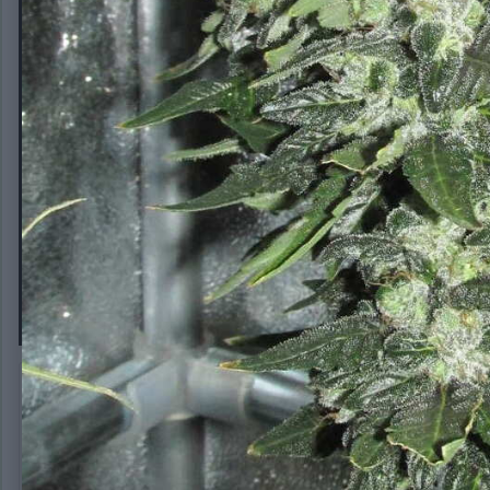
© Водичка перед харвом
Авторское право
Акелла
IMG_0001[1]
Автор:
Акелла
1 марта, 2020
323 просмотра
Другие изображени