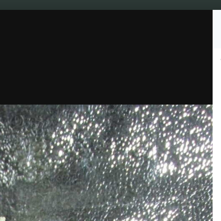
Подписчики
0
Культура
Видео
Чат джа
Топ Гроверов
Барахо