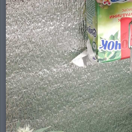
Marisha
4 696
Опубликовано:
13 марта, 2020
это что ?
Гость
Опубликовано:
13 марта, 2020
В 13.03.2020 в 18:10,
Marisha
сказал:
это что ?