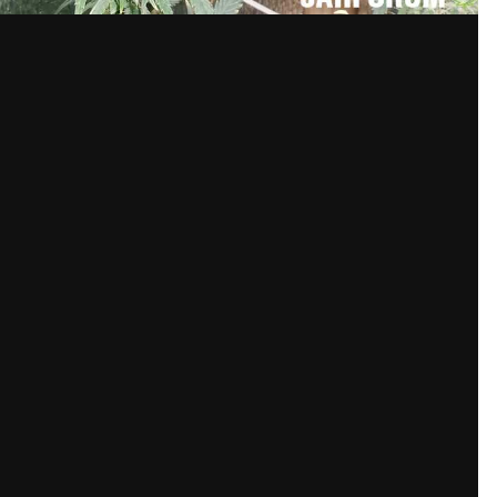
казал и ему про засвет сказали. У него там вент с компа стоит
дома, быстро создал фильтр, но кулер тянет плохо...
ккаунт или войдите в него для комм
Вы должны быть пользователем, чтобы оставить комментари