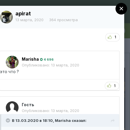
×
Регистрация
Уже зарегистрированы? Войти
apirat
13 марта, 2020
364 просмотра
лка
Больше
1
Marisha
Вся активность
4 696
Опубликовано:
13 марта, 2020
это что ?
1
Гость
Опубликовано:
13 марта, 2020
В 13.03.2020 в 18:10,
Marisha
сказал: