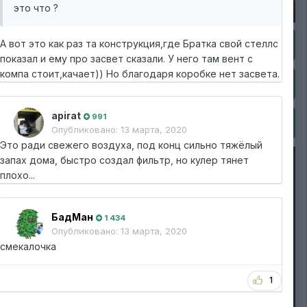
это что ?
А вот это как раз та конструкция,где Братка свой стеллс
показал и ему про засвет сказали. У него там вент с
компа стоит,качает)) Но благодаря коробке нет засвета.
apirat
991
Опубликовано:
13 марта, 2020
Это ради свежего воздуха, под конц сильно тяжёлый
запах дома, быстро создал фильтр, но кулер тянет
плохо...
БадМан
1 434
Опубликовано:
13 марта, 2020
смекалочка
1