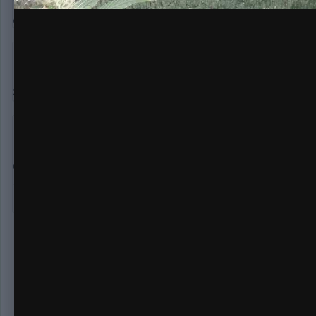
А вот это как раз та конструкция,где Братка свой стеллс по
apirat
991
Опубликовано:
13 марта, 2020
Это ради свежего воздуха, под конц сильно тяжёлый запах 
БадМан
1 434
Опубликовано:
13 марта, 2020
смекалочка
Создайте а
Создать аккаунт