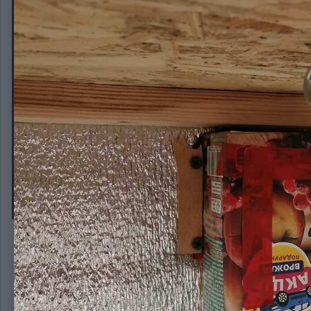
IMG_20200313_153607
Автор:
apirat
13 марта, 2020
364 просмотра
Другие изображени