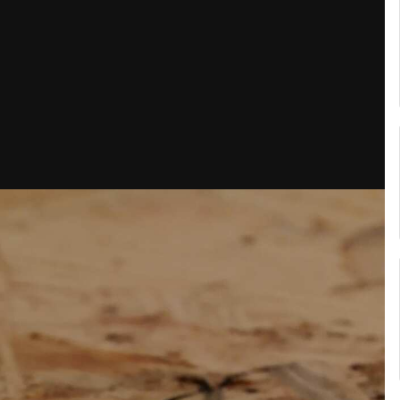
Кубок репортів "Outdoor-2026"
Голосуй за краще фото Липня-2026!
Конкурс світлин Серпня 2026