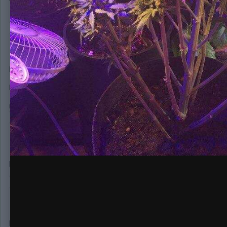
ГрязныйGerman
4 424
Опубликовано:
19 марта, 2020
Ну получился фотик, покупал автик, так бы растиху гнул.
Растет под Днат250 и эта фиолетовая херня, работает на по
ну и два куста перпла вдоль задней стенки растут
green88
50
Опубликовано:
19 марта, 2020
Неплохая растиха получилась бро сладких покуров
Andriesi
7
Опубликовано:
19 марта, 2020
Привет, зайди прочитай)