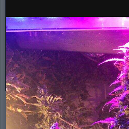
photo_2020-03-18_22-10-37
Автор:
ГрязныйGerman
18 марта, 2020
610 просмотров
Другие изображе