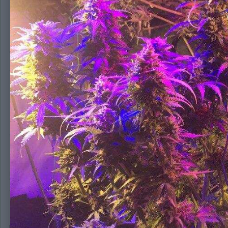
ГрязныйGerman
4 424
Опубликовано:
18 марта, 2020
(изменено)
White Widow
- 98-й день от каски, 50-й день цветения !!
Изменено
19 марта, 2020
пользователем German141
green88
50
Опубликовано:
19 марта, 2020
под чем растет бро? я так понял это фотик?