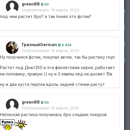
green88
50
Опубликовано:
19 марта, 2020
под чем растет бро? я так понял это фотик?
ГрязныйGerman
4 424
Опубликовано:
19 марта, 2020
Ну получился фотик, покупал автик, так бы растиху гнул.
Растет под Днат250 и эта фиолетовая херня, работает
на половину, правую )) ну и 3 лампы лед на досвет 15в
ну и два куста перпла вдоль задней стенки растут
green88
50
Опубликовано:
19 марта, 2020
Неплохая растиха получилась бро сладких покуров