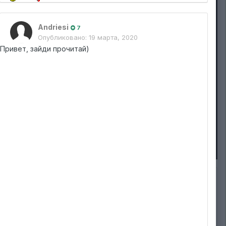
Andriesi
7
Опубликовано:
19 марта, 2020
Привет, зайди прочитай)
ИЗ АЛЬБОМА:
White Widow
3 изображения
Подписчики
0
0 комментариев
14 комментариев к