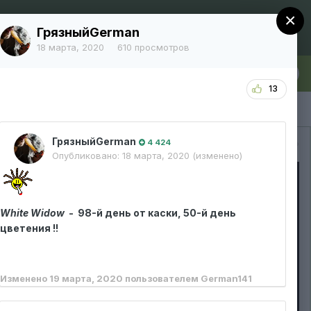
×
Регистрация
Уже зарегистрированы? Войти
ГрязныйGerman
18 марта, 2020
610 просмотров
лка
Больше
13
ГрязныйGerman
Вся активность
4 424
Опубликовано:
18 марта, 2020
(изменено)
White Widow
- 98-й день от каски, 50-й день
цветения !!
Изменено
19 марта, 2020
пользователем German141