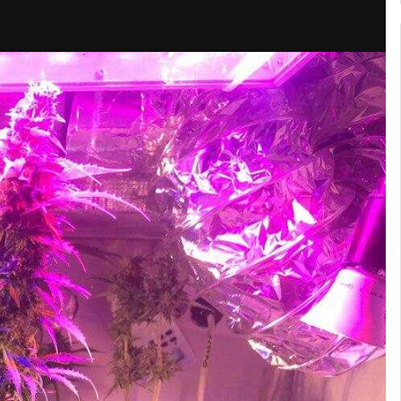
ния ГрязныйGerman