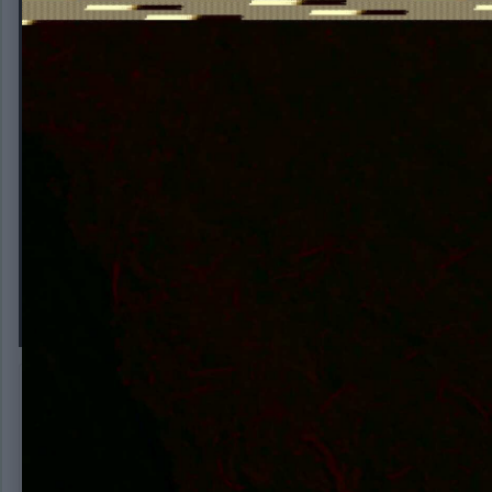
28FC80F6-3E5D-4EFB-88D3-B24
Автор:
weedjicot
18 марта, 2020
345 просмотров
Другие изображен