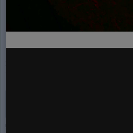
БенЛаден
14 119
Опубликовано:
19 марта, 2020
Сколько мотлоху
weedjicot
1 298
Опубликовано:
19 марта, 2020
В 19.03.2020 в 04:50,
БенЛаден
сказал:
Сколько мотлоху
Блина а шо его кушать нельзя ?