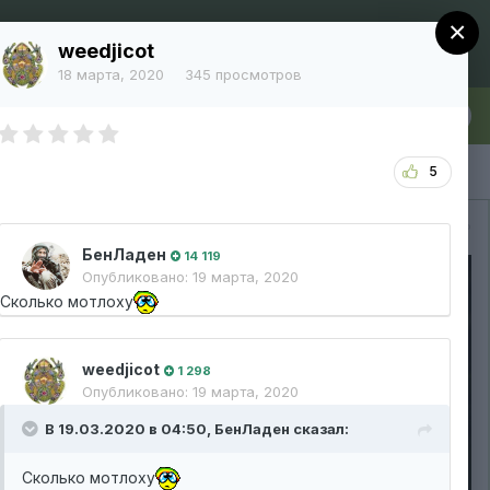
×
Регистрация
Уже зарегистрированы? Войти
weedjicot
18 марта, 2020
345 просмотров
лка
Больше
5
Вся активность
БенЛаден
14 119
Опубликовано:
19 марта, 2020
Сколько мотлоху
weedjicot
1 298
Опубликовано:
19 марта, 2020
В 19.03.2020 в 04:50,
БенЛаден
сказал:
Сколько мотлоху