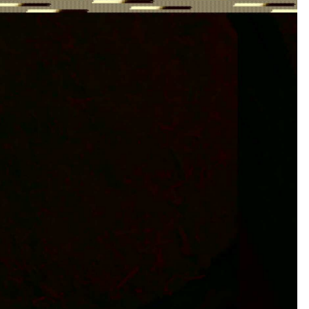
64818ECAF
ия weedjicot