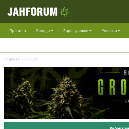
Правила
Бренди
Вирощування
Репорти
Главная
ogkush
Кубок ре