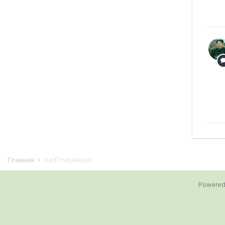
Главная
DadTheLawyer
Powered 