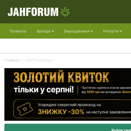
Правила
Бренди
Вирощування
Репорти
Главная
DadTheLawyer
Кубок ре