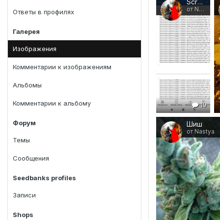
Screenshot_2020-06-25-10-05-31-524_org.telegram.messenger
от Nastya
Ответы в профилях
Галерея
Изображения
Комментарии к изображениям
Альбомы
Комментарии к альбому
19
Форум
Шиш
от Nastya
Темы
Сообщения
Seedbanks profiles
Записи
Shops