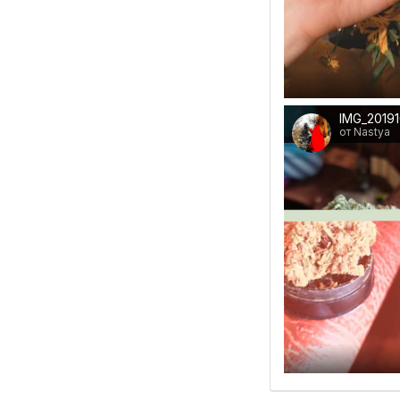
IMG_20191
от Nastya