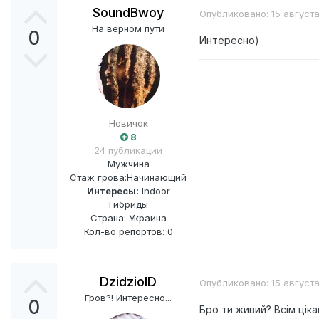
SoundBwoy
Опубликовано:
15 август
На верном пути
0
Интересно)
Новичок
8
24 публикации
Мужчина
Стаж грова:
Начинающий
Интересы:
Indoor
Гибриды
Страна: Украина
Кол-во репортов: 0
DzidzioID
Опубликовано:
15 август
Гров?! Интересно...
0
Бро ти живий? Всім ціка