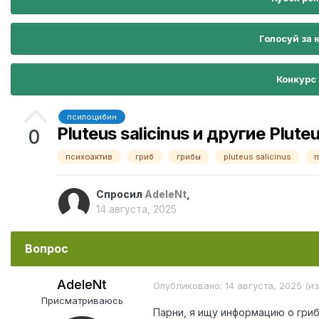
Голосуй за 
Конкурс
псилоцибин
Pluteus salicinus и другие Plute
0
психоактив
гриб
грибы
pluteus salicinus
п
Спросил
AdeleNt
,
14 августа, 2025
Вопрос
AdeleNt
Опубликовано:
14 августа, 2025
(и
Присматриваюсь
Парни,
я ищу информацию о гри