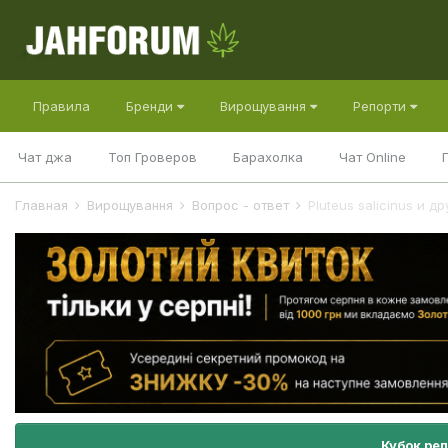
Правила
Бренди
Вирощування
Репорти
Чат джа
Топ Гроверов
Барахолка
Чат Online
Главная
Вирощування
Вопрос - ответ
Pluteus salicinus и др
Кубок ре