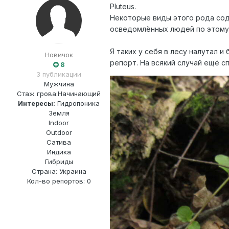
Pluteus.
Некоторые виды этого рода сод
осведомлённых людей по этому
Я таких у себя в лесу налутал и
Новичок
репорт. На всякий случай ещё с
8
3 публикации
Мужчина
Стаж грова:
Начинающий
Интересы:
Гидропоника
Земля
Indoor
Outdoor
Сатива
Индика
Гибриды
Страна: Украина
Кол-во репортов: 0