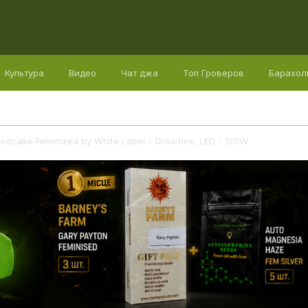
Культура
Видео
Чат джа
Топ Гроверов
Барахол
ecake Feminized by White Label - Growbox, LED - 120W