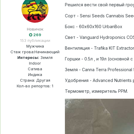
Решился вести свой первый гроу
Сорт - Sensi Seeds Cannabis See
Бокс - 60х60х160 UrbanBox
Новичок
269
Свет - Vanguard Hydroponics C
153 публикации
Мужчина
Вентиляция - Trafika KIT Extracto
Стаж грова:
Начинающий
Интересы:
Земля
Горшки - 0.5л , и 19л (основной
Indoor
Сатива
Земля - Canna Terra Professional 
Индика
Страна: Другая
Удобрения - Advanced Nutrients p
Кол-во репортов: 1
Термометр, измеритель PPM.