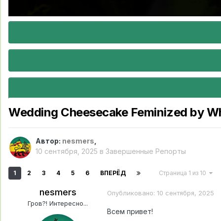
Wedding Cheesecake Feminized by Wh
Автор:
nesmers
,
10 сентября, 2025
в
Завершенные Репорты
1
2
3
4
5
6
ВПЕРЁД
Страница 1 из 10
nesmers
Опубликовано:
10 сентября, 2025
Гров?! Интересно...
Всем привет!