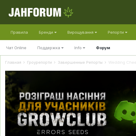
Правила
Бренди
Вирощування
Репорти
Чат Online
Поддержка
Info
Форум
Главная
Гроурепорти
Завершенные Репорты
Wedding Chees