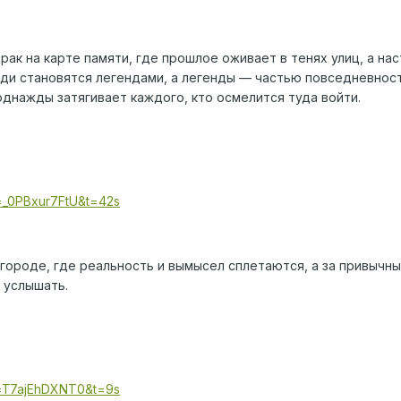
рак на карте памяти, где прошлое оживает в тенях улиц, а н
юди становятся легендами, а легенды — частью повседневност
днажды затягивает каждого, кто осмелится туда войти.
=_0PBxur7FtU&t=42s
городе, где реальность и вымысел сплетаются, а за привычн
х услышать.
v=T7ajEhDXNT0&t=9s