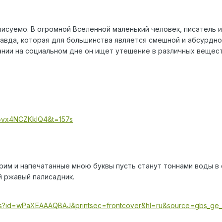
исуемо. В огромной Вселенной маленький человек, писатель и 
равда, которая для большинства является смешной и абсурдно
нии на социальном дне он ищет утешение в различных вещест
v=vx4NCZKklQ4&t=157s
рим и напечатанные мною буквы пусть станут тоннами воды в 
й ржавый палисадник.
oks?id=wPaXEAAAQBAJ&printsec=frontcover&hl=ru&source=gbs_g