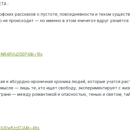
ТА :
офских рассказов о пустоте, повседневности и тихом существ
о не происходит — но именно в этом «ничего» вдруг узнаётся 
?v=NR4RVuDSEP4&t=16s
ая и абсурдно-ироничная хроника людей, которые учатся расти
мысле — лишь те, кто ищет свободу, экспериментирует с жизн
грани — между романтикой и опасностью, тенью и светом, та
v=IUDwfLtcECA&t=46s