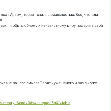
поэт Артём, теряет связь с реальностью. Всё, что для
й.
вах, чтобы злобному и ненавистному миру подарить свой
океане вашего смысла.Терять уже нечего и раз вы уже
e_summary_r&cad=0#v=onepage&q&f=false