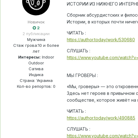
ИСТОРИИ ИЗ НИЖНЕГО ИНТЕРНЕ
Сборник абсурдистских и филос
Истории, в которых почти ничег
Новичок
2
ЧИТАТЬ :
2 публикации
Мужчина
https://author.today/work/530680
Стаж грова:
10 и более
СЛУШАТЬ :
лет
Интересы:
Indoor
https://www.youtube.com/watch
Outdoor
Сатива
Индика
МЫ ГРОВЕРЫ :
Страна: Украина
Кол-во репортов: 0
«Мы, гроверы» — это откровенн
Здесь нет героев в привычном с
сообществе, которое живёт на 
ЧИТАТЬ :
https://author.today/work/490885
СЛУШАТЬ :
https://www.youtube.com/watch?