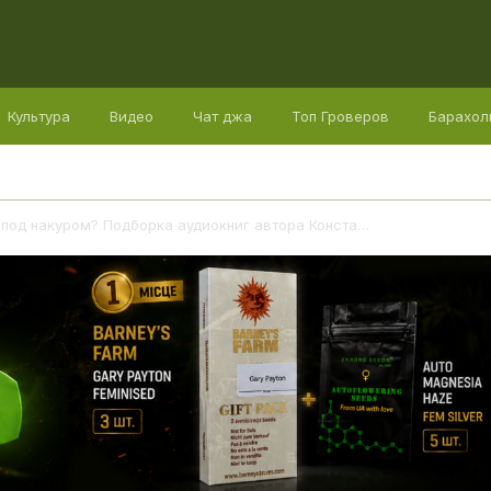
Культура
Видео
Чат джа
Топ Гроверов
Барахол
Что почитать/послушать под накуром? Подборка аудиокниг автора Константина Энбо.