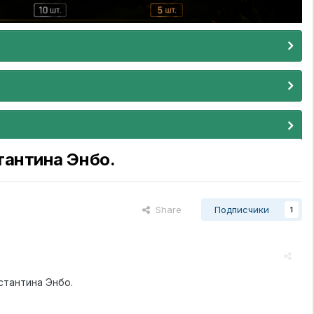
тантина Энбо.
Share
Подписчики
1
стантина Энбо.