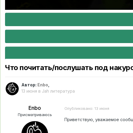
Что почитать/послушать под накур
Автор:
Enbo
,
13 июня
в
Jah литература
Enbo
Опубликовано:
13 июня
Присматриваюсь
Приветствую, уважаемое сообще