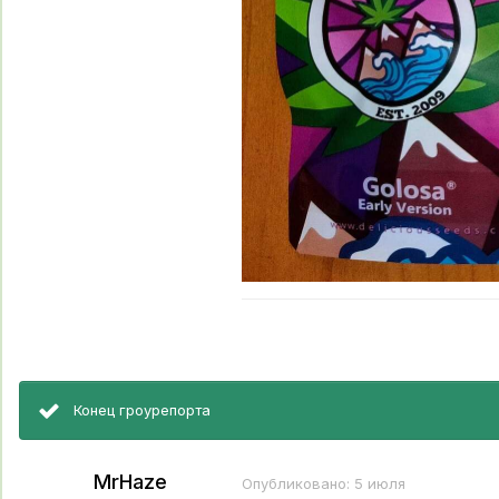
Конец гроурепорта
MrHaze
Опубликовано:
5 июля