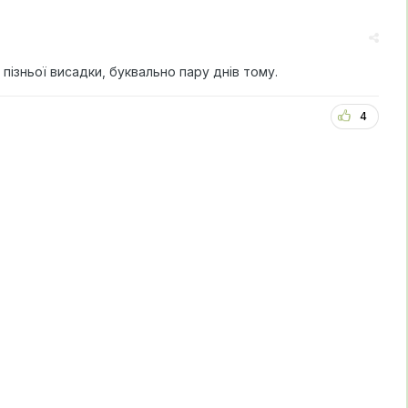
 пізньої висадки, буквально пару днів тому.
4