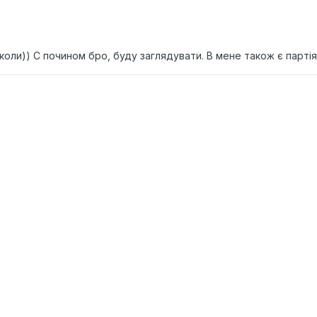
іколи)) С почином бро, буду заглядувати. В мене також є партія