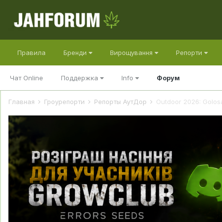
Правила
Бренди
Вирощування
Репорти
Чат Online
Поддержка
Info
Форум
Главная
Гроурепорти
Репорты АутДор