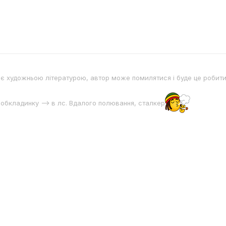
є художньою літературою, автор може помилятися і буде це робит
 обкладинку --> в лс. Вдалого полювання, сталкер