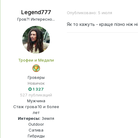
Legend777
Опубликовано:
5 июля
Гров?! Интересно...
Як то кажуть - краще пізно ніж н
Трофеи и Медали
Гроверы
Новичок
1 327
527 публикаций
Мужчина
Стаж грова:
10 и более
лет
Интересы:
Земля
Outdoor
Сатива
Гибриды