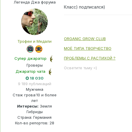
Легенда Джа форума
Класс) подписался)
ORGANIC GROW CLUB
Трофеи и Медали
МОЁ ТИПА ТВОРЧЕСТВО
ПРОБЛЕМЫ С РАСТИХОЙ ?
Супер джаратор
Гроверы
Осветите тьму =)
Джаратор чата
18 030
9 189 публикаций
Мужчина
Стаж грова:
10 и более
лет
Интересы:
Земля
Гибриды
Страна: Германия
Кол-во репортов: 28