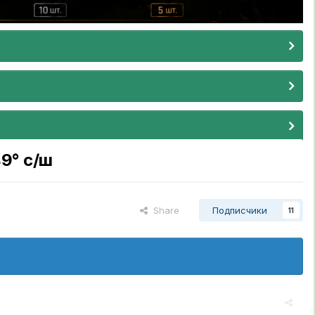
49° c/ш
Share
Подписчики
11