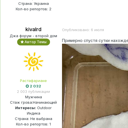
Страна: Украина
Кол-во репортов: 2
kivalrd
Опубликовано:
6 июля
Джа форум - второй дом
Примерно спустя сутки нахожден
Автор Темы
Растафариане
2 032
2 003 публикации
Мужчина
Стаж грова:
Начинающий
Интересы:
Outdoor
Индика
Страна: Не выбрана
Кол-во репортов: 1