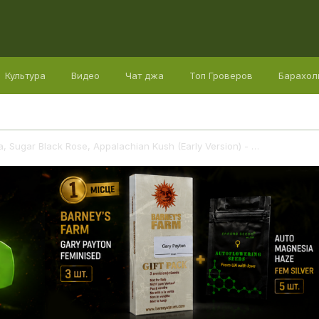
Культура
Видео
Чат джа
Топ Гроверов
Барахол
Outdoor 2026: Golosa, Sugar Black Rose, Appalachian Kush (Early Version) - 49° c/ш