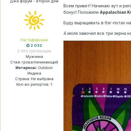
Джа форум - второй дом
Всем привет! Начинаю аут и реп
бонус! Положили
Appalachian K
Буду выращивать в бэг-потах на 
4 июля замочил все три зерна н
Растафариане
2 032
2 003 публикации
Мужчина
Стаж грова:
Начинающий
Интересы:
Outdoor
Индика
Страна: Не выбрана
Кол-во репортов: 1