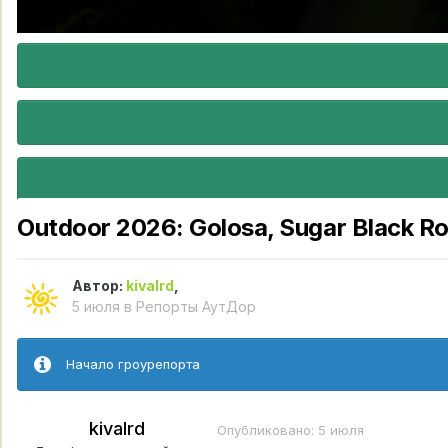
Outdoor 2026: Golosa, Sugar Black Ros
Автор:
kivalrd
,
5 июля
в
Репорты АутДор
Начало гроурепорта
kivalrd
Опубликовано:
5 июля