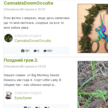
CannabisDoomOcculta
Обновлено
Вторник в 15:01
Різні фотки з мережі, якщо десь написано
що то моя квіточка, скоріше за все то
моя хибна уява.
АЛЬБОМ СОЗДАЛ
CannabisDoomOcculta
181
0
991
Поздний гров 2.
Обновлено
Вторник в 14:02
Нашел семки от Big Monkey Seeds.
Кажись им года 4. Сорт Little Lady. В
общем так - как обычно кинул в...
АЛЬБОМ СОЗДАЛ
Бульбулик
14
1
5