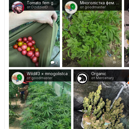
Tomato fem goodmaster
Многолістка фем. (Goodmaster seeds)
от DzidzioID
от goodmaster
2
0
Wild#3 × mnogolistca
Organic
от goodmaster
от Mercenary