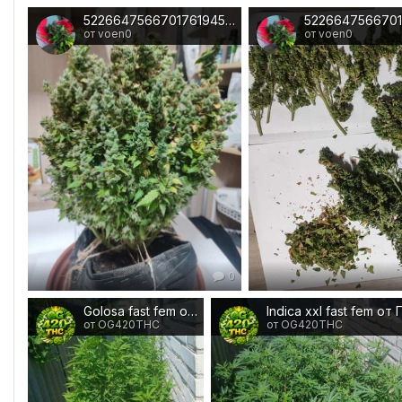
5226647566701761945.jpg
5226647566701
от voen0
от voen0
0
Golosa fast fem от Гудмастера
от OG420THC
от OG420THC