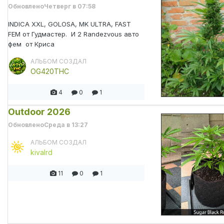
Обновлено
Четверг в 07:58
INDICA XXL, GOLOSA, MK ULTRA, FAST
FEM от Гудмастер. И 2 Randezvous авто
фем от Криса
АЛЬБОМ СОЗДАЛ
OG420THC
4
0
1
Outdoor 2026
Обновлено
Среда в 13:27
АЛЬБОМ СОЗДАЛ
kivalrd
11
0
1