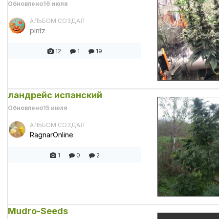
Обновлено
16 июля
АЛЬБОМ СОЗДАЛ
plntz
12
1
19
ландрейс испанский
Обновлено
15 июля
АЛЬБОМ СОЗДАЛ
RagnarOnline
1
0
2
Mudro-Seeds