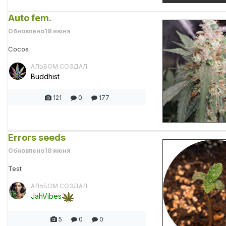
Auto fem.
Обновлено
18 июня
Cocos
АЛЬБОМ СОЗДАЛ
Buddhist
121
0
177
Errors seeds
Обновлено
18 июня
Test
АЛЬБОМ СОЗДАЛ
JahVibes
5
0
0