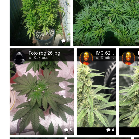
1
Foto reg 26.jpg
IMG_6281.png
от Kaktuss
от Dmitriyind
5
4