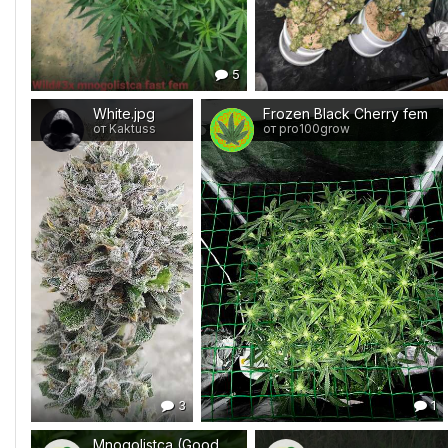
5
White.jpg
Frozen Black Cherry fem
от Kaktuss
от pro100grow
3
1
Mnogolistca (Goodmaster)
...