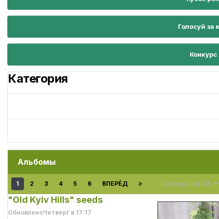
Голосуй за 
Конкурс
Категория
Альбомы
1
2
3
4
5
6
ВПЕРЁД
Страница 1 из 225
"Old Kyiv Hills" seeds
Обновлено
Четверг в 17:17