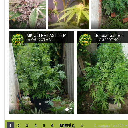
0
0
MK ULTRA FAST FEM
Golosa fast fem
от OG420THC
от OG420THC
7
1
2
3
4
5
6
ВПЕРЁД
Страница 1 из 325