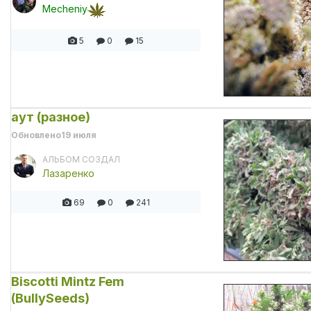
Mecheniy
5
0
15
аут (разное)
Обновлено
19 июля
АЛЬБОМ СОЗДАЛ
Лазаренко
69
0
241
Biscotti Mintz Fem
(BullySeeds)