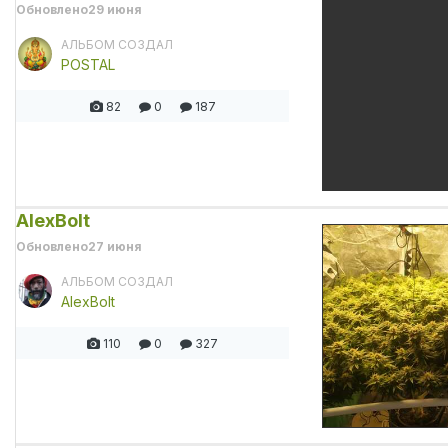
Обновлено
29 июня
АЛЬБОМ СОЗДАЛ
POSTAL
82
0
187
AlexBolt
Обновлено
27 июня
АЛЬБОМ СОЗДАЛ
AlexBolt
110
0
327