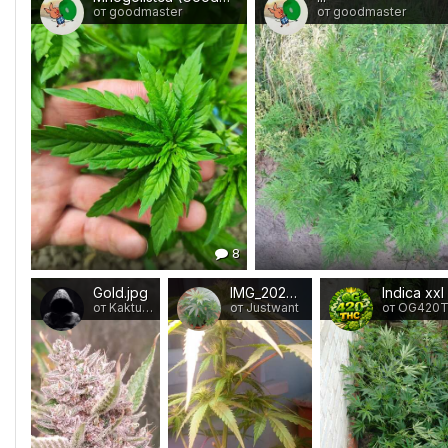
от goodmaster
от goodmaster
8
Gold.jpg
IMG_20260721_184058.jpg
Indica xxl
от Kaktuss
от Justwant
от OG420