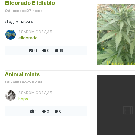
Elldorado Elldiablo
Обновлено
27 июня
Людям насміх....
АЛЬБОМ СОЗДАЛ
elldorado
21
0
19
Animal mints
Обновлено
25 июня
АЛЬБОМ СОЗДАЛ
haps
1
0
0