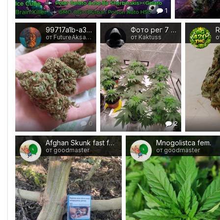
1
99717a1b-a37d-4223-899f-0c0e4336b554.jpg
Фото рег 7 8.jpg
от FutureAksakal
от Kaktuss
о
0
2
Afghan Skunk fast fem.
Mnogolistca fem.
от goodmaster
от goodmaster