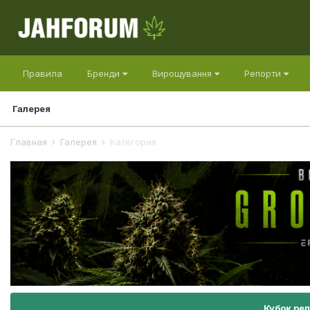
Правила
Бренди
Вирощування
Репорти
Галерея
Главная
Галерея
Категория
Кубок ре