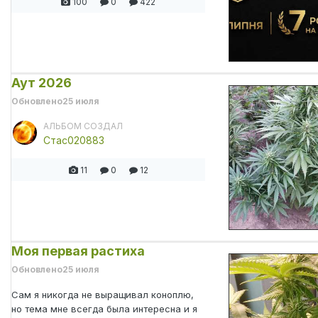
100
0
422
Аут 2026
Обновлено
25 июля
АЛЬБОМ СОЗДАЛ
Стас020883
11
0
12
Моя первая растиха
Обновлено
25 июля
Сам я никогда не выращивал коноплю,
но тема мне всегда была интересна и я