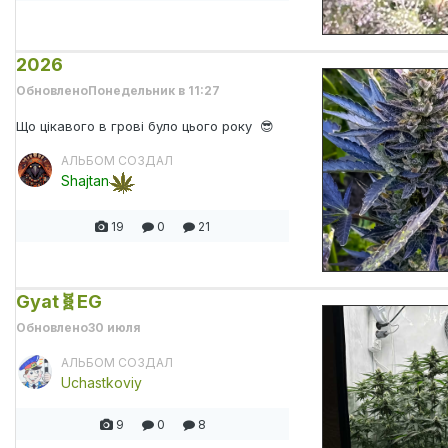
2026
Обновлено
Понедельник в 11:27
Що цікавого в грові було цього року 😎
АЛЬБОМ СОЗДАЛ
Shajtan
19
0
21
Gyat🧬EG
Обновлено
30 июля
АЛЬБОМ СОЗДАЛ
Uchastkoviy
9
0
8