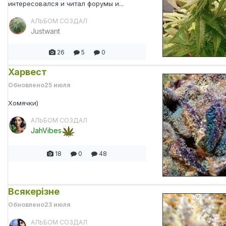
интересовался и читал форумы и...
АЛЬБОМ СОЗДАЛ
Justwant
26
5
0
Харвест
Обновлено
25 июля
Хомячки)
АЛЬБОМ СОЗДАЛ
JahVibes
18
0
48
Всякерізне
Обновлено
23 июля
АЛЬБОМ СОЗДАЛ