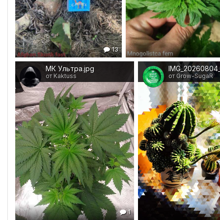
13
МК Ультра.jpg
от Kaktuss
от Grow-SugaR
1