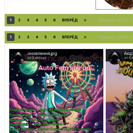
1
2
3
4
5
6
ВПЕРЁД
Страница 1 из 225
1
2
3
4
5
6
ВПЕРЁД
Страница 1 из 325
оновлення.jpg
Акці
от Kaktuss
от K