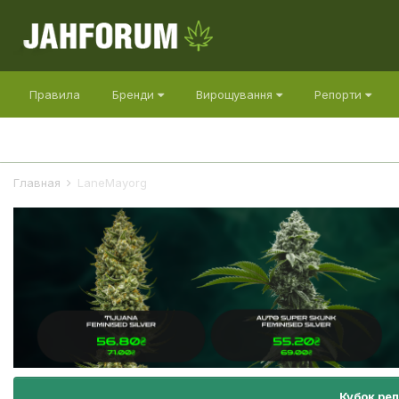
Правила
Бренди
Вирощування
Репорти
Главная
LaneMayorg
Кубок ре