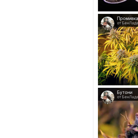
Промивк
от БенЛад
Бутони
от БенЛад