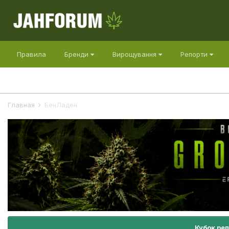
Правила
Бренди
Вирощування
Репорти
Главная
БенЛаден
Кубок ре