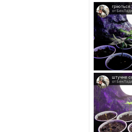
гріються:
от БенЛад
штучне с
от БенЛад