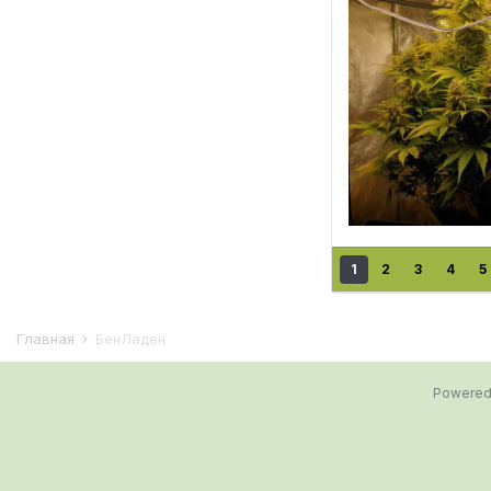
1
2
3
4
5
Главная
БенЛаден
Powered 