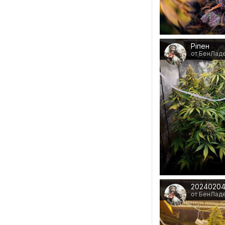
Ріпен
от БенЛад
от БенЛад