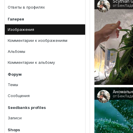
от БенЛад
Ответы в профилях
Галерея
Изображения
Комментарии к изображениям
Альбомы
Комментарии к альбому
Форум
Темы
Аномальн
Сообщения
от БенЛад
Seedbanks profiles
Записи
Shops