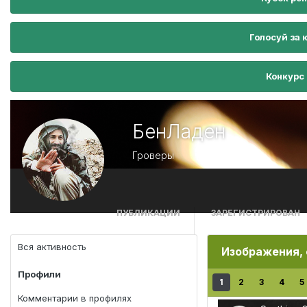
Голосуй за 
Конкурс
БенЛаден
Гроверы
ПУБЛИКАЦИИ
ЗАРЕГИСТРИРОВАН
8 412
5 июля, 2019
Вся активность
Изображения,
Профили
1
2
3
4
5
Комментарии в профилях