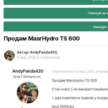
Голосуй за 
Конкурс
Продам MasrHydro TS 600
Автор:
AndyPanda420
,
6 мая, 2025
в
Освещение
AndyPanda420
Опубликовано:
6 мая, 2025
(измене
Гров?! Интересно...
Продам MarsHydro TS 600
Стан нової ( не використовувала
+ два комплекти підвісів у пода
Ціна 3000грн