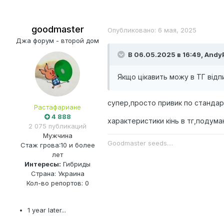
goodmaster
Опубликовано:
6 мая, 2025
Джа форум - второй дом
В 06.05.2025 в 16:49,
Andy
Якщо цікавить можу в ТГ відпис
супер,просто привик по стандар
Растафариане
4 888
характеристики кінь в тг,подума
2 075 публикаций
Мужчина
Goodmaster seeds....
Стаж грова:
10 и более
лет
Интересы:
Гибриды
Страна: Украина
Кол-во репортов: 0
1 year later...