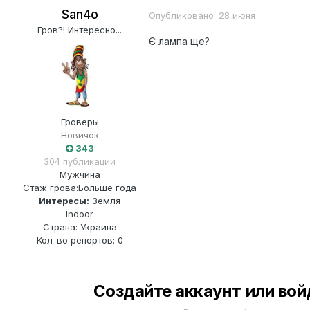
San4o
Опубликовано:
28 июня
Гров?! Интересно...
Є лампа ще?
Гроверы
Новичок
343
304 публикации
Мужчина
Стаж грова:
Больше года
Интересы:
Земля
Indoor
Страна: Украина
Кол-во репортов: 0
Создайте аккаунт или вой