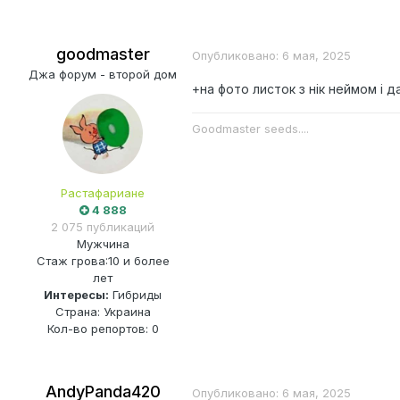
goodmaster
Опубликовано:
6 мая, 2025
Джа форум - второй дом
+на фото листок з нік неймом і да
Goodmaster seeds....
Растафариане
4 888
2 075 публикаций
Мужчина
Стаж грова:
10 и более
лет
Интересы:
Гибриды
Страна: Украина
Кол-во репортов: 0
AndyPanda420
Опубликовано:
6 мая, 2025