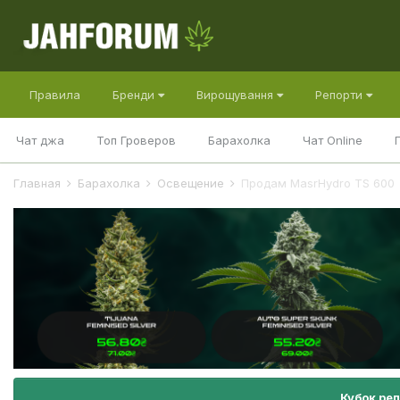
Правила
Бренди
Вирощування
Репорти
Чат джа
Топ Гроверов
Барахолка
Чат Online
Главная
Барахолка
Освещение
Продам MasrHydro TS 600
Кубок ре