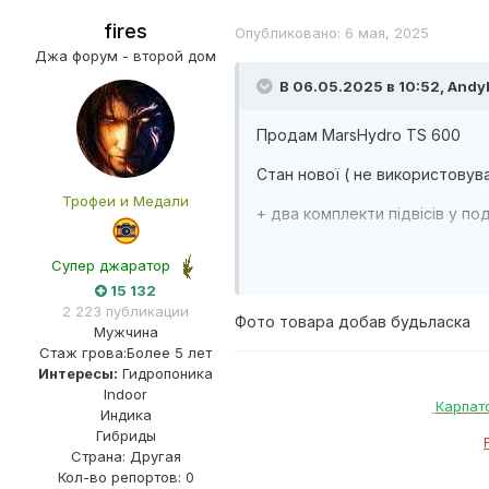
fires
Опубликовано:
6 мая, 2025
Джа форум - второй дом
В 06.05.2025 в 10:52,
Andy
Продам MarsHydro TS 600
Стан нової ( не використовув
Трофеи и Медали
+ два комплекти підвісів у п
Ціна 3000грн
Супер джаратор
15 132
2 223 публикации
Фото товара добав будьласка
Мужчина
Стаж грова:
Более 5 лет
Интересы:
Гидропоника
Indoor
Карпат
Индика
Гибриды
Страна: Другая
Кол-во репортов: 0