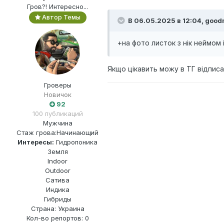
Гров?! Интересно...
Автор Темы
В 06.05.2025 в 12:04,
good
+на фото листок з нік неймом і
Якщо цікавить можу в ТГ відписати
Гроверы
Новичок
92
100 публикаций
Мужчина
Стаж грова:
Начинающий
Интересы:
Гидропоника
Земля
Indoor
Outdoor
Сатива
Индика
Гибриды
Страна: Украина
Кол-во репортов: 0