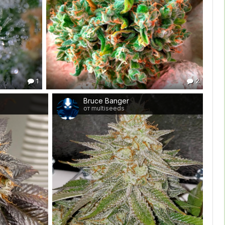
1
2
Bruce Banger
от multiseeds