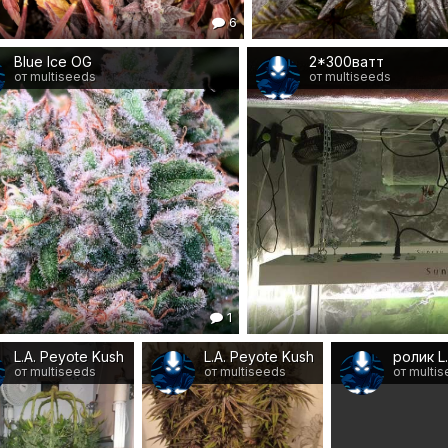
6
Blue Ice OG
2*300ватт
от multiseeds
от multiseeds
1
L.A. Peyote Kush
L.A. Peyote Kush
ролик L
от multiseeds
от multiseeds
от multi