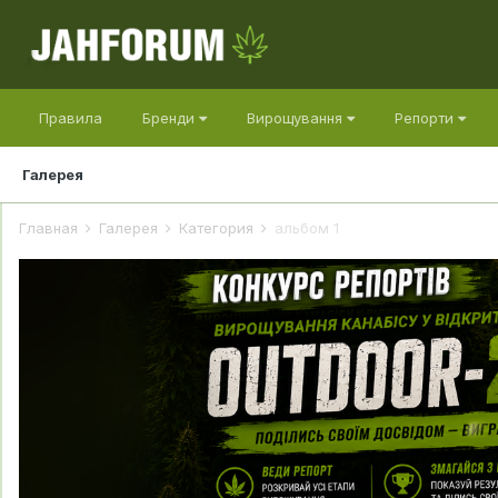
Правила
Бренди
Вирощування
Репорти
Галерея
Главная
Галерея
Категория
альбом 1