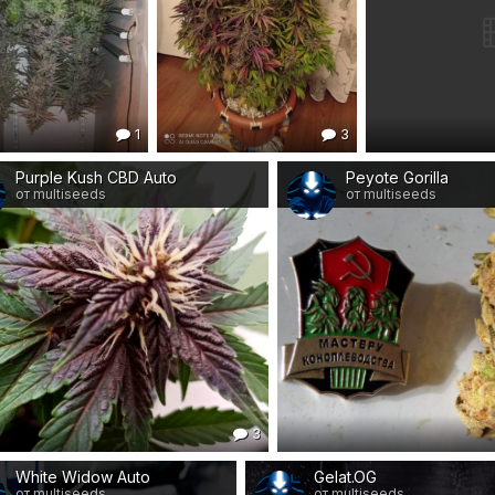
1
3
Purple Kush CBD Auto
Peyote Gorilla
от multiseeds
от multiseeds
3
White Widow Auto
Gelat.OG
от multiseeds
от multiseeds