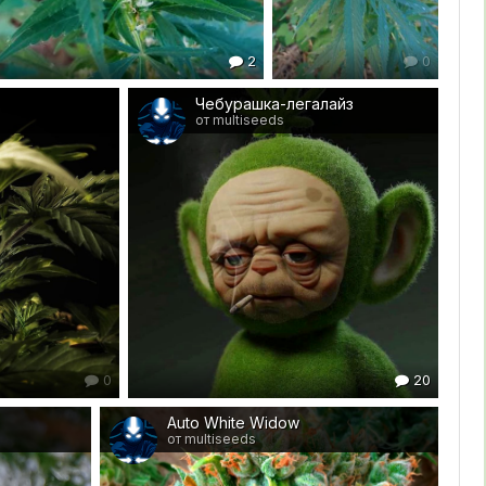
2
0
Чебурашка-легалайз
от multiseeds
0
20
Auto White Widow
от multiseeds