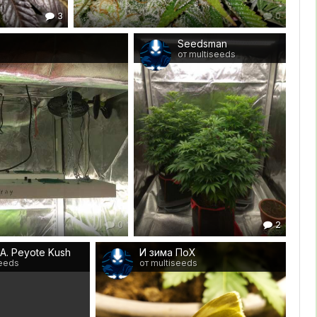
3
0
Seedsman
от multiseeds
0
2
.A. Peyote Kush
И зима ПоХ
seeds
от multiseeds