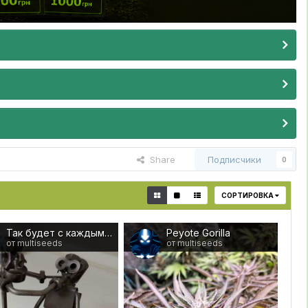
Share
Подписчики
0
СОРТИРОВКА
Так будет с каждым ...))
Peyote Gorilla
от multiseeds
от multiseeds