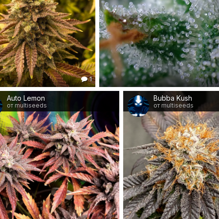
1
Auto Lemon
Bubba Kush
от multiseeds
от multiseeds