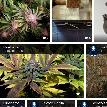
7
5
Blueberry
Bad
от multiseeds
от m
2
Blueberry fem
Peyote Gorilla
Берегите 
от multiseeds
от multiseeds
от multise