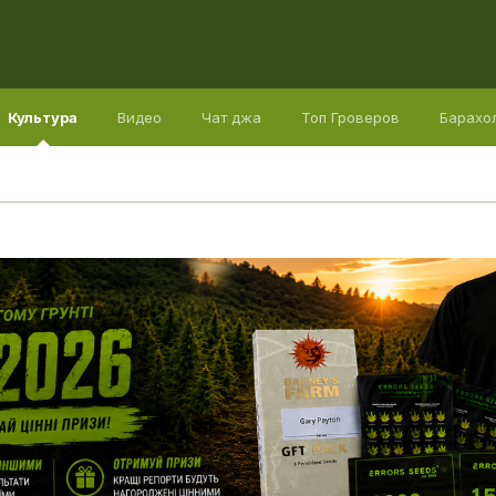
Культура
Видео
Чат джа
Топ Гроверов
Барахо