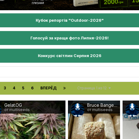
Кубок репортів "Outdoor-2026"
Голосуй за краще фото Липня-2026!
Конкурс світлин Серпня 2026
3
4
5
6
ВПЕРЁД
Страница 1 из 12
Gelat.OG
Bruce Banger Fast
от multiseeds
от multiseeds