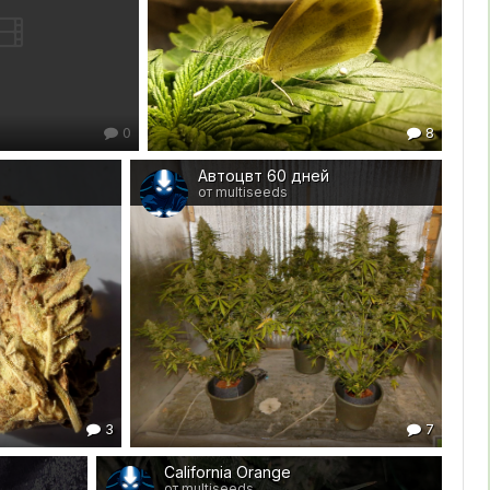
0
8
Автоцвт 60 дней
от multiseeds
3
7
California Orange
от multiseeds