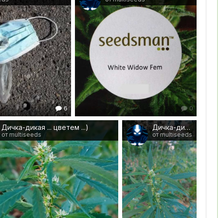
6
0
Дичка-дикая ... цветем ...)
Дичка-дикая ... цветем ...)
от multiseeds
от multiseeds