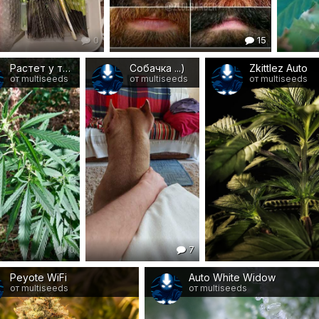
0
15
Растет у тротуара ... )
Собачка ...)
Zkittlez Auto
от multiseeds
от multiseeds
от multiseeds
0
7
Peyote WiFi
Auto White Widow
от multiseeds
от multiseeds