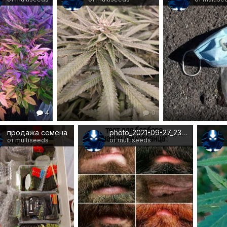
4
0
продажа семена
photo_2021-09-27_23-51-55.jpg
от multiseeds
от multiseeds