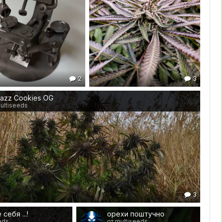
2
3
azz Cookies OG
ultiseeds
3
себя ...!
орехи поштучно
eds
от multiseeds