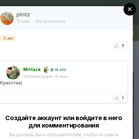
×
Регистрация
Уже зарегистрированы? Войти
plntz
15 мая
162 просмотра
лка
Больше
21 двк
7
Вся активность
MrHaze
18 035
Опубликовано:
15 мая
Красотка)
1
Создайте аккаунт или войдите в него
для комментирования
Вы должны быть пользователем, чтобы оставить