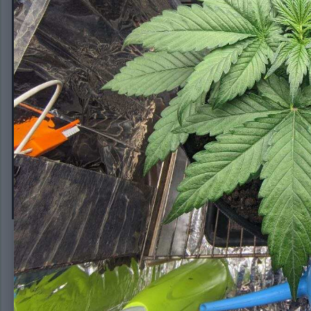
photo_2026-05-15_15-13-18.jpg
Автор:
plntz
15 мая
162 просмотра
Другие изображения plntz