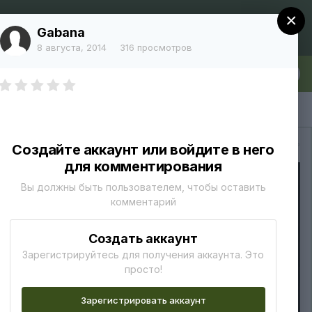
×
Регистрация
Уже зарегистрированы? Войти
Gabana
8 августа, 2014
316 просмотров
лка
Больше
Вся активность
Создайте аккаунт или войдите в него
для комментирования
Вы должны быть пользователем, чтобы оставить
комментарий
Создать аккаунт
Зарегистрируйтесь для получения аккаунта. Это
просто!
Зарегистрировать аккаунт