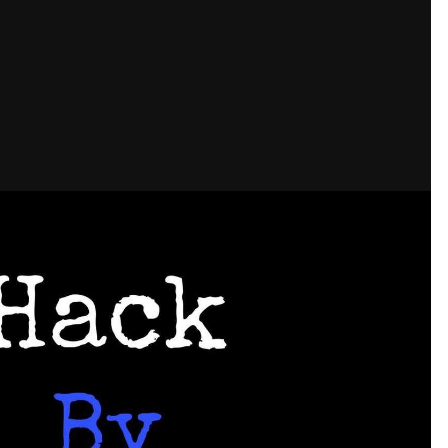
Кубок репортів "Outdoor-2026"
Голосуй за краще фото Липня-2026!
Конкурс світлин Серпня 2026