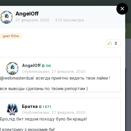
×
Регистрация
Уже зарегистрированы? Войти
AngelOff
27 февраля, 2020
372 просмотра
лка
Больше
днат 150w
2
Вся активность
AngelOff
136
Опубликовано:
27 февраля, 2020
@webmasterdual всегда приятно видеть твои лайки !
все выводы сделаны по твоим репортам )
Братка
1 871
Опубликовано:
27 февраля, 2020
Бро,під бит ледом походу було би краще!
І електрику з економив би!