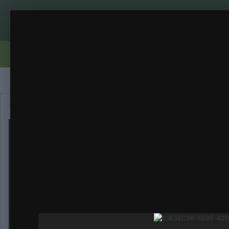
03E5EC98-6E95-4252-BC6F-4098E886DDD
Auto Northern blue , auto caramel
(3 изображения
ИЗ АЛЬБОМА:
Правила
Бренди
Вирощування
Репорти
Галерея
Главная
Галерея
Категория
Auto Northern blue , auto cara