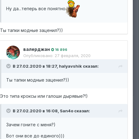
Ну да...теперь все понятно
Ты тапки модные заценил?))
валерджан
16 896
Опубликовано:
27 февраля, 2020
В 27.02.2020 в 18:27,
halyavshik
сказал:
Ты тапки модные заценил?))
Это типа кроксы или галоши дырявые?!)
В 27.02.2020 в 16:08,
San4o
сказал:
Зачем гоните с меня?)
Вот они все до единого)))