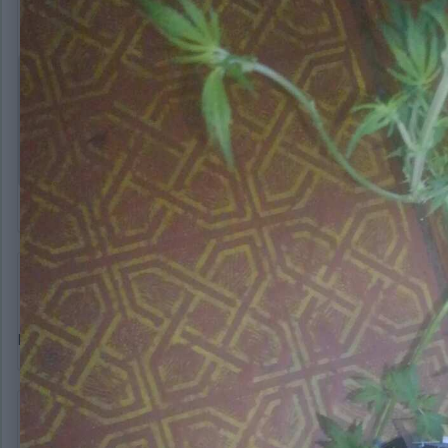
San4o
343
Опубликовано:
27 февраля, 2020
В 27.02.2020 в 13:49,
aaa1976
сказал:
где то близко
Бля бро) где ты этих анарэксиков нашел
валерджан
16 896
Опубликовано:
27 февраля, 2020
Ну да...теперь все понятно
San4o
343
Опубликовано:
27 февраля, 2020