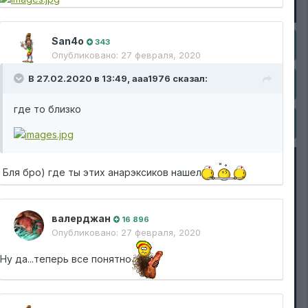
San4o
343
Опубликовано:
27 февраля, 2020
В 27.02.2020 в 13:49,
aaa1976
сказал:
где то близко
Бля бро) где ты этих анарэксиков нашел
валерджан
16 896
Опубликовано:
27 февраля, 2020
Ну да...теперь все понятно