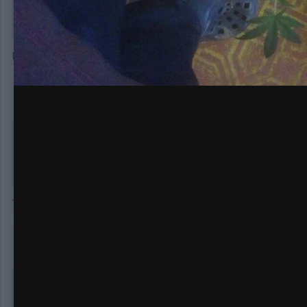
Все лопухи скурил
Не) смысл с них?
mrnice
8 336
Опубликовано:
27 февраля, 2020
В 27.02.2020 в 15:39,
grogoblin
сказал:
Все лопухи скурил
100%
San4o
343
Опубликовано:
27 февраля, 2020
В 27.02.2020 в 16:03,
mrnice
сказал: