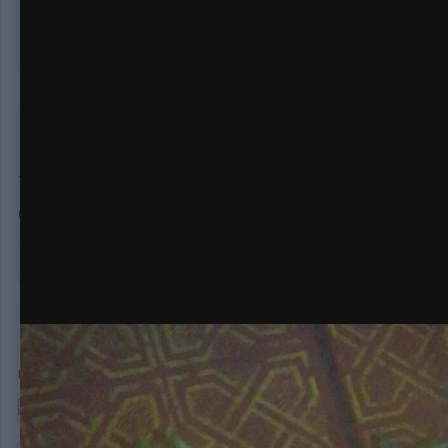
aaa1976
867
Опубликовано:
27 февраля, 2020
там брить нехуй у дрыща))извращенцы)
0
aaa1976
867
Опубликовано:
27 февраля, 2020
где то близко