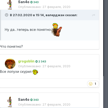
San4o
343
Опубликовано:
27 февраля, 2020
В 27.02.2020 в 15:14,
валерджан
сказал:
Ну да...теперь все понятно
Что понятно?
grogoblin
2 343
Опубликовано:
27 февраля, 2020
Все лопухи скурил
1
ИЗ АЛЬБОМА:
OG Kush от ES
5 изображений
Подписчики
0
San4o
343
0 комментариев
Опубликовано:
27 февраля, 2020
50 комментариев к