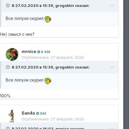
изображению
В 27.02.2020 в 15:39,
grogoblin
сказал:
Все лопухи скурил
Не) смысл с них?
mrnice
8 336
Опубликовано:
27 февраля, 2020
В 27.02.2020 в 15:39,
grogoblin
сказал:
1
Все лопухи скурил
100%
San4o
343
Опубликовано:
27 февраля, 2020
В 27.02.2020 в 16:03,
mrnice
сказал: