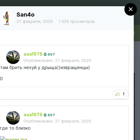
×
Регистрация
Уже зарегистрированы? Войти
San4o
27 февраля, 2020
1 005 просмотров
лка
Больше
aaa1976
867
Опубликовано:
27 февраля, 2020
Вся активность
там брить нехуй у дрыща))извращенцы)
0
1
aaa1976
867
Опубликовано:
27 февраля, 2020
где то близко