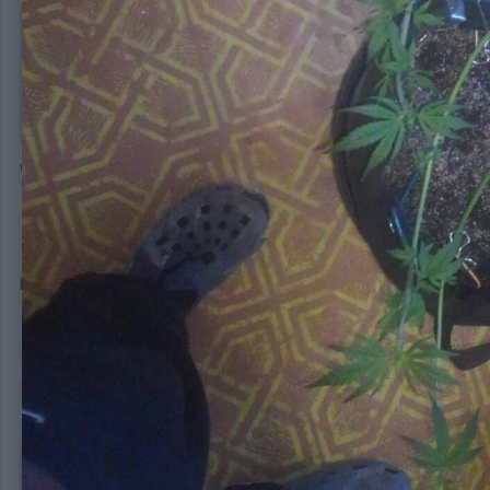
В 27.02.2020 в 15:14,
валерджан
сказал:
Ну да...теперь все понятно
Что понятно?
grogoblin
2 343
Опубликовано:
27 февраля, 2020
Все лопухи скурил
San4o
343
Опубликовано:
27 февраля, 2020
В 27.02.2020 в 15:39,
grogoblin
сказал: