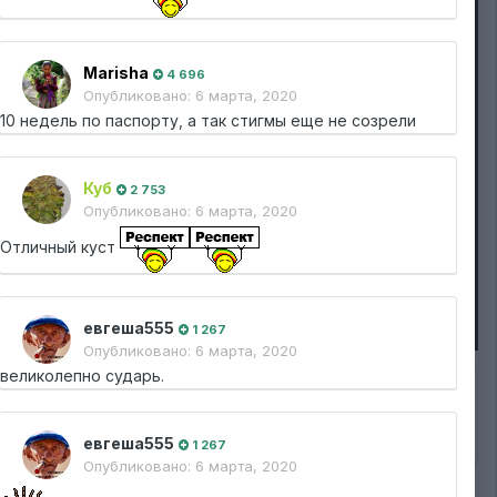
Marisha
4 696
Опубликовано:
6 марта, 2020
10 недель по паспорту, а так стигмы еще не сoзрели
Куб
2 753
Опубликовано:
6 марта, 2020
Отличный куст
евгеша555
1 267
Опубликовано:
6 марта, 2020
великолепно сударь.
евгеша555
1 267
Подписчики
0
Опубликовано:
6 марта, 2020