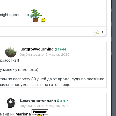
night queen auto
1
justgrowyourmind
1 644
Опубликовано:
6 марта, 2020
красотка!!!
у меня чуть моложе)
там по паспорту 80 дней дают вроде, судя по растишке
сильно преуменьшают, не готова еще.
Деменция-онлайн
8 417
Опубликовано:
6 марта, 2020
мэйд ин
Marisha