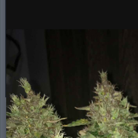
90 дней с каски
Автор:
Marisha
6 марта, 2020
857 просмотров
Другие изображен