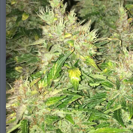
narnik11
846
Опубликовано:
6 марта, 2020
И, что это у нас ? ))
Marisha
4 696
Опубликовано:
6 марта, 2020
оо не что а кто ;)
night queen auto