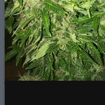
justgrowyourmind
1 644
Опубликовано:
6 марта, 2020
красотка!!!
у меня чуть моложе)
там по паспорту 80 дней дают вроде, судя по растишке си
Деменция-онлайн
8 417
Опубликовано:
6 марта, 2020
мэйд ин
Marisha
Marisha
4 696
Опубликовано:
6 марта, 2020