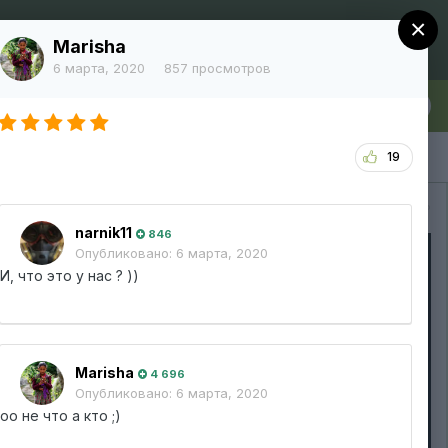
×
Регистрация
Уже зарегистрированы? Войти
Marisha
6 марта, 2020
857 просмотров
лка
Больше
19
Вся активность
narnik11
846
Опубликовано:
6 марта, 2020
И, что это у нас ? ))
Marisha
4 696
Опубликовано:
6 марта, 2020
оо не что а кто ;)