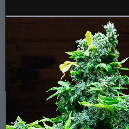
auto WW cbd ES
Автор:
Novich
9 марта, 2020
439 просмотров
Другие изображен