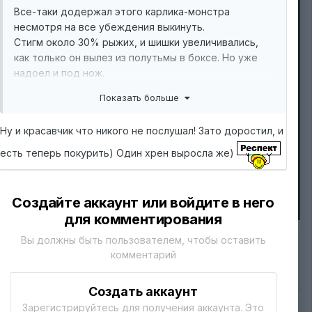
Все-таки додержал этого карлика-монстра
несмотря на все убеждения выкинуть.
Стигм около 30% рыжих, и шишки увеличивались,
как только он вылез из полутьмы в боксе. Но уже
надоел и под нож.
подсушим - протестируем
Показать больше
Ну и красавчик что никого не послушал! Зато доростил, и
есть теперь покурить) Один хрен выросла же)
Создайте аккаунт или войдите в него
для комментирования
Вы должны быть пользователем, чтобы оставить
комментарий
Подписчики
0
Создать аккаунт
Зарегистрируйтесь для получения аккаунта. Это