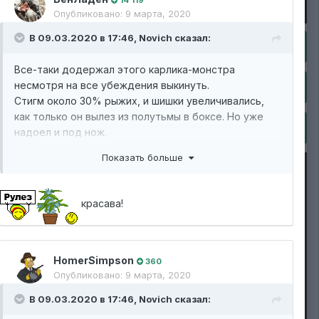
Опубликовано:
9 марта, 2020
В 09.03.2020 в 17:46,
Novich
сказал:
Все-таки додержал этого карлика-монстра
несмотря на все убеждения выкинуть.
Стигм около 30% рыжих, и шишки увеличивались,
как только он вылез из полутьмы в боксе. Но уже
надоел и под нож.
подсушим - протестируем
Показать больше
красава!
HomerSimpson
360
Опубликовано:
9 марта, 2020
В 09.03.2020 в 17:46,
Novich
сказал: