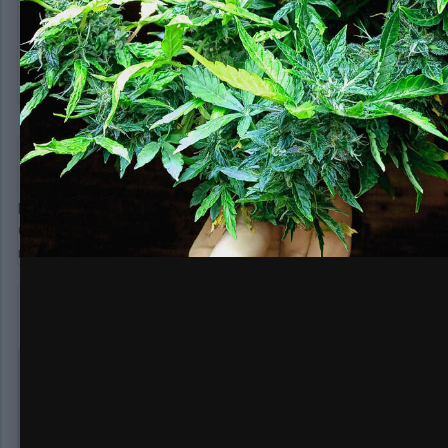
Novich
2 889
Опубликовано:
9 марта, 2020
Все-таки додержал этого карлика-монстра несмотря на вс
Стигм около 30% рыжих, и шишки увеличивались, как только
подсушим - протестируем
БенЛаден
14 119
Опубликовано:
9 марта, 2020
В 09.03.2020 в 17:46,
Novich
сказал:
Все-таки додержал этого карлика-монстра несмотря на 
Стигм около 30% рыжих, и шишки увеличивались, как толь