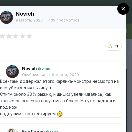
×
Регистрация
Уже зарегистрированы? Войти
Novich
9 марта, 2020
439 просмотров
лка
Больше
11
Вся активность
Novich
2 889
Опубликовано:
9 марта, 2020
Все-таки додержал этого карлика-монстра несмотря на
все убеждения выкинуть.
Стигм около 30% рыжих, и шишки увеличивались, как
только он вылез из полутьмы в боксе. Но уже надоел и
под нож.
подсушим - протестируем
БенЛаден
14 119