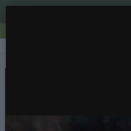
BruceBanner#3
Девочки))
(144 изображения)
ИЗ АЛЬБОМА:
Правила
Бренди
Вирощування
Репорти
Галерея
Главная
Галерея
Категория
Девочки))
BruceBanner#3