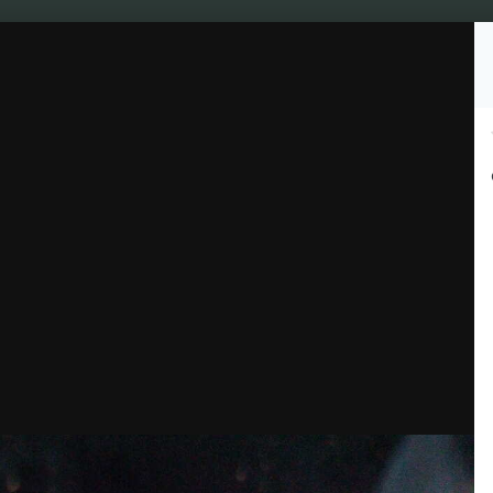
Подписчики
0
Культура
Видео
Чат джа
Топ Гроверов
Барахо