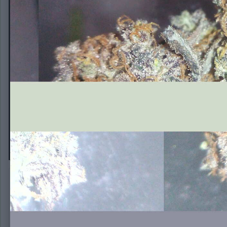
BruceBanner#3
Автор:
ProjectPat
11 марта, 2020
435 просмотров
Другие изображен