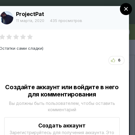
×
Регистрация
Уже зарегистрированы? Войти
ProjectPat
11 марта, 2020
435 просмотров
лка
Больше
Остатки сами сладки)
6
Вся активность
Создайте аккаунт или войдите в него
для комментирования
Вы должны быть пользователем, чтобы оставить
комментарий
Создать аккаунт
Зарегистрируйтесь для получения аккаунта. Это