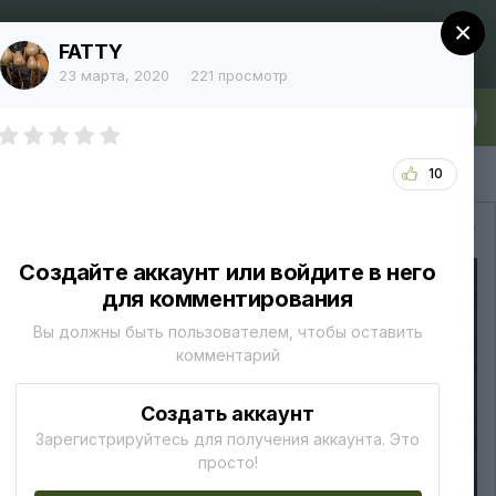
×
Регистрация
Уже зарегистрированы? Войти
FATTY
23 марта, 2020
221 просмотр
лка
Больше
10
Вся активность
Создайте аккаунт или войдите в него
для комментирования
Вы должны быть пользователем, чтобы оставить
комментарий
Создать аккаунт
Зарегистрируйтесь для получения аккаунта. Это
просто!