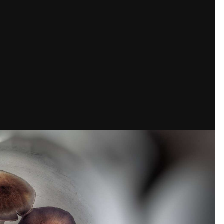
Кубок репортів "Outdoor-2026"
Голосуй за краще фото Липня-2026!
Конкурс світлин Серпня 2026