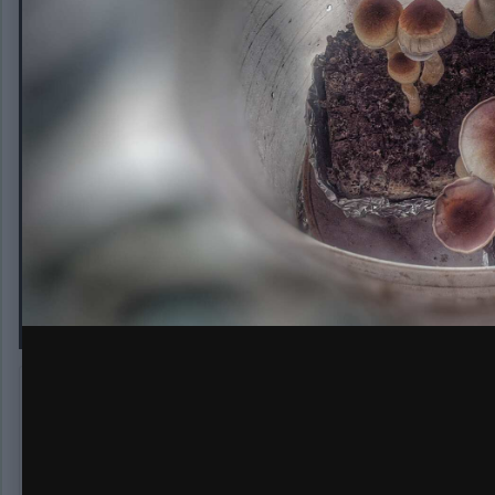
IMG_20200323_113705-01
Автор:
FATTY
23 марта, 2020
221 просмотр
Другие изображени