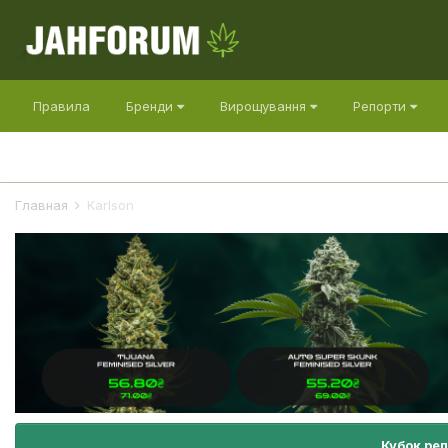
Правила
Бренди
Вирощування
Репорти
Главная
Karlson
Кубок ре