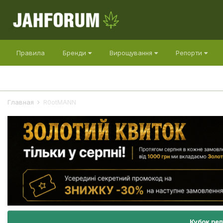
Правила
Бренди
Вирощування
Репорти
Главная
R0otMANN
Кубок ре