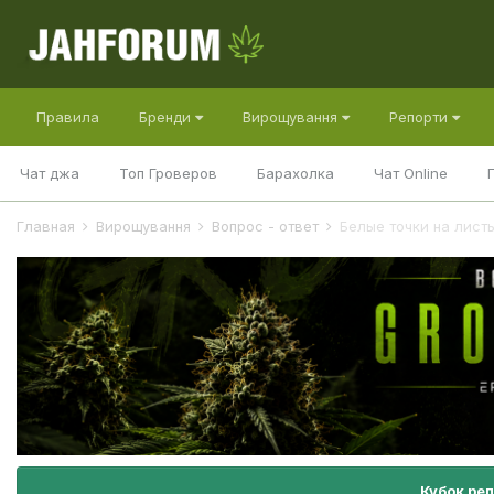
Правила
Бренди
Вирощування
Репорти
Чат джа
Топ Гроверов
Барахолка
Чат Online
Главная
Вирощування
Вопрос - ответ
Белые точки на листь
Кубок ре