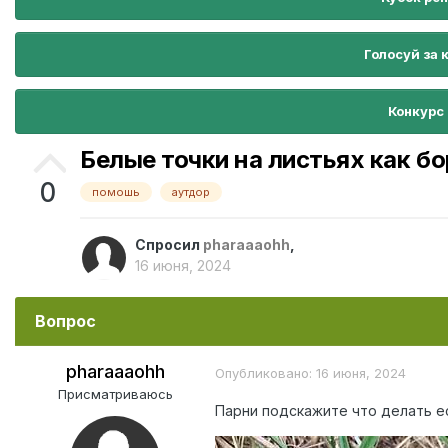
Голосуй за 
Конкурс
Белые точки на листьях как б
0
помошь
аутдор
Спросил
pharaaaohh
,
16 июня, 2024
Вопрос
pharaaaohh
Опубликовано:
16 июня, 2024
Присматриваюсь
Парни подскажите что делать ес