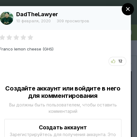
×
Регистрация
Уже зарегистрированы? Войти
DadTheLawyer
10 февраля, 2020
309 просмотров
лка
Больше
Franco lemon cheese (GHS)
12
Вся активность
Создайте аккаунт или войдите в него
для комментирования
Вы должны быть пользователем, чтобы оставить
комментарий
Создать аккаунт
Зарегистрируйтесь для получения аккаунта. Это