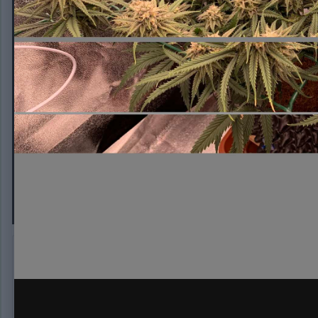
IMG_3076
Автор:
DadTheLawyer
10 февраля, 2020
309 просмотров
Другие изобра