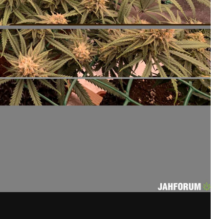
жения DadTheLawyer