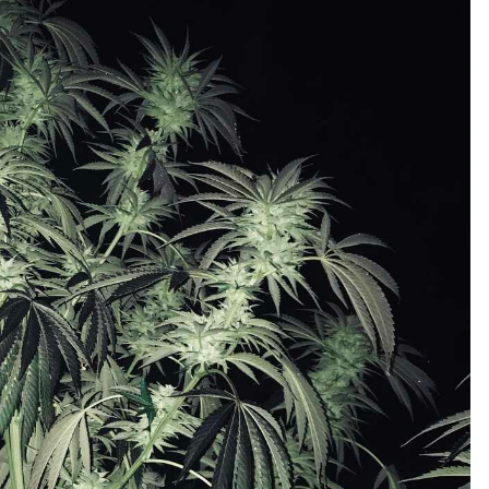
ния ГолубойПегас