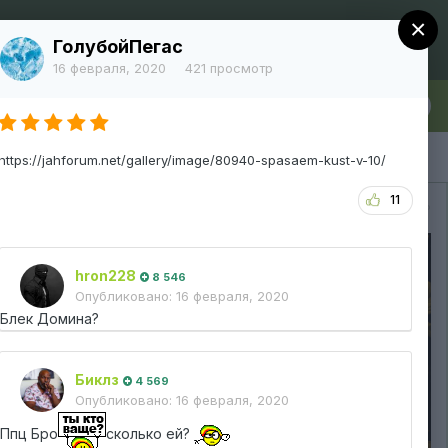
×
Регистрация
Уже зарегистрированы? Войти
ГолубойПегас
16 февраля, 2020
421 просмотр
лка
Больше
https://jahforum.net/gallery/image/80940-spasaem-kust-v-10/
11
Вся активность
hron228
8 546
Опубликовано:
16 февраля, 2020
Блек Домина?
Биклз
4 569
Опубликовано:
16 февраля, 2020
Ппц Бро
сколько ей?