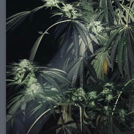
https://jahforum.net/gallery/image/80940-spasaem-kust-v-10/
hron228
8 546
Опубликовано:
16 февраля, 2020
Блек Домина?
Биклз
4 569
Опубликовано:
16 февраля, 2020
Ппц Бро
сколько ей?
tydasyda
2 381