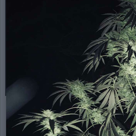
Вот она, метра 3 примерно
Автор:
ГолубойПегас
16 февраля, 2020
421 просмотр
Другие изображе