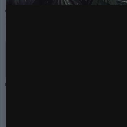
Опубликовано:
16 февраля, 2020
Очень круто, лето зимой
tydasyda
2 381
Опубликовано:
17 февраля, 2020
В 17.02.2020 в 13:48,
GOODMASTER
сказал:
в индоре,что зимой.что летом.одним цветом))))
ну я так понял это аут
Индор то индор, а вот зимой такие фокусы в ауте я не видел
Создайте а
Создать аккаунт