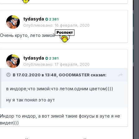
tydasyda
2 381
Опубликовано:
16 февраля, 2020
Очень круто, лето зимой
tydasyda
2 381
Опубликовано:
17 февраля, 2020
В 17.02.2020 в 13:48,
GOODMASTER
сказал:
в индоре,что зимой.что летом.одним цветом))))
ну я так понял это аут
Индор то индор, а вот зимой такие фокусы в ауте я не
видел)))