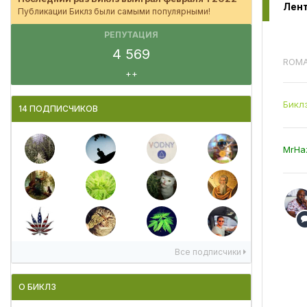
Публикации Биклз были самыми популярными!
РЕПУТАЦИЯ
4 569
ROMA
++
Бикл
14 ПОДПИСЧИКОВ
MrHa
Все подписчики
О БИКЛЗ