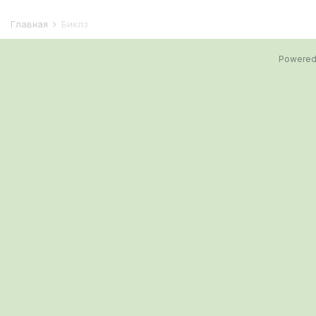
Главная
Биклз
Powered 