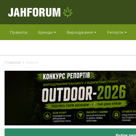
Правила
Бренди
Вирощування
Репорти
Главная
Биклз
Кубок ре