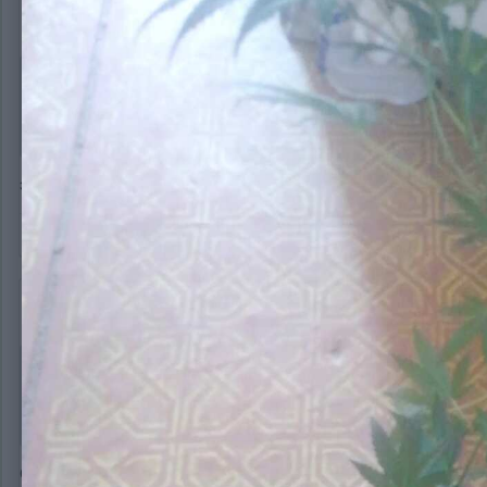
Petruwka
2 656
Опубликовано:
27 февраля, 2020
В 27.02.2020 в 12:48,
San4o
сказал:
днат 400))
это уже по лучше
San4o
343
Опубликовано:
27 февраля, 2020
В 27.02.2020 в 13:31,
Petruwka
сказал:
это уже по лучше
Согласен но и на этом говне неплохо растут) как по мне 2