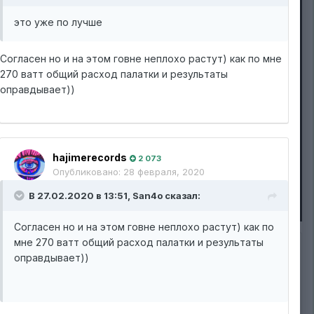
это уже по лучше
Согласен но и на этом говне неплохо растут) как по мне
270 ватт общий расход палатки и результаты
оправдывает))
hajimerecords
2 073
Опубликовано:
28 февраля, 2020
В 27.02.2020 в 13:51,
San4o
сказал:
Согласен но и на этом говне неплохо растут) как по
мне 270 ватт общий расход палатки и результаты
ИЗ АЛЬБОМА:
оправдывает))
OG Kush от ES
5 изображений
Подписчики
0
0 комментариев
50 комментариев к