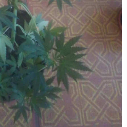
 270 ватт общий расход палатки и результаты оправдывает))
400 днатом уже жирненько наросло )