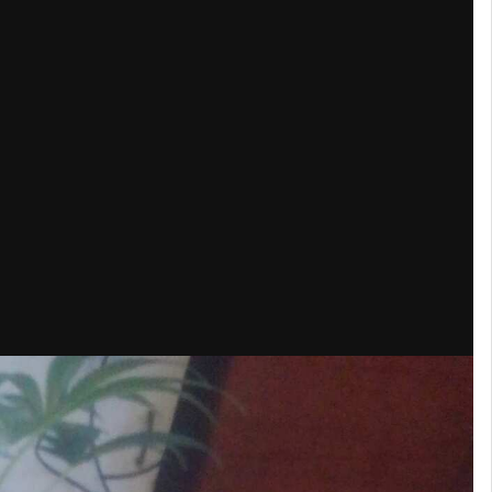
азванием Гагарин 1, 2 самодельные лампы по три фитоматрицы