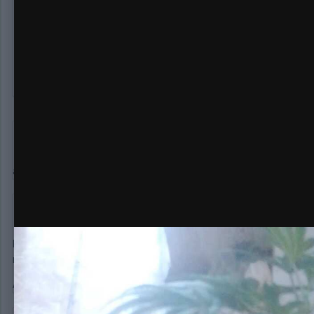
Теперь чтоб на цвете палатку не разорвал главное)))
Petruwka
2 656
Опубликовано:
27 февраля, 2020
а люстрочка на сколько ватт?
San4o
343
Опубликовано:
27 февраля, 2020
Всего гроутент потребляет 270 ватт) это лампа с мутным н
вентилятор на обдув)
А переезжает она под днат 400))