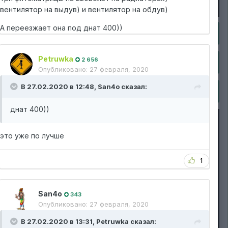
вентилятор на выдув) и вентилятор на обдув)
А переезжает она под днат 400))
Petruwka
2 656
Опубликовано:
27 февраля, 2020
В 27.02.2020 в 12:48,
San4o
сказал:
днат 400))
это уже по лучше
1
San4o
343
Опубликовано:
27 февраля, 2020
В 27.02.2020 в 13:31,
Petruwka
сказал: