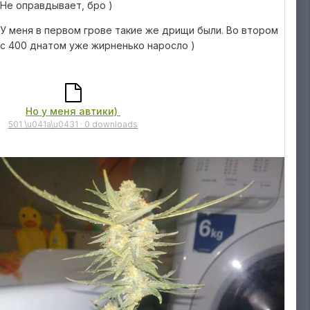
Не оправдывает, бро )
изображению
У меня в первом грове такие же дрищи были. Во втором
1
с 400 днатом уже жирненько наросло )
Но у меня автики)
501 \u041a\u0431 · 0 downloads
 на 220вольт на радиаторах) вентилятор на выдув) и