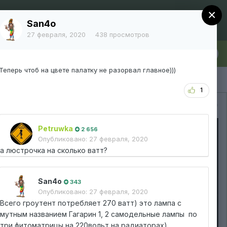
×
Регистрация
Уже зарегистрированы? Войти
San4o
27 февраля, 2020
438 просмотров
лка
Больше
Теперь чтоб на цвете палатку не разорвал главное)))
1
Вся активность
Petruwka
2 656
Опубликовано:
27 февраля, 2020
а люстрочка на сколько ватт?
San4o
343
Опубликовано:
27 февраля, 2020
Всего гроутент потребляет 270 ватт) это лампа с
мутным названием Гагарин 1, 2 самодельные лампы по
три фитоматрицы на 220вольт на радиаторах)