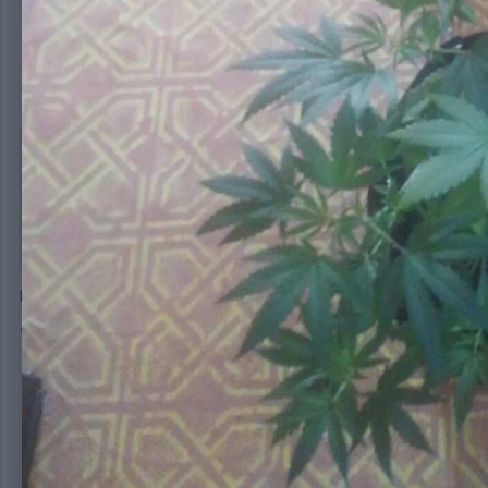
hajimerecords
2 073
Опубликовано:
28 февраля, 2020
В 27.02.2020 в 13:51,
San4o
сказал:
Согласен но и на этом говне неплохо растут) как по мне
Не оправдывает, бро )
У меня в первом грове такие же дрищи были. Во втором с 
Но у меня автики)
501 \u041a\u0431 · 0 downloads