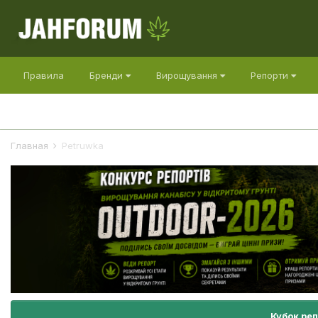
Правила
Бренди
Вирощування
Репорти
Главная
Petruwka
Кубок ре