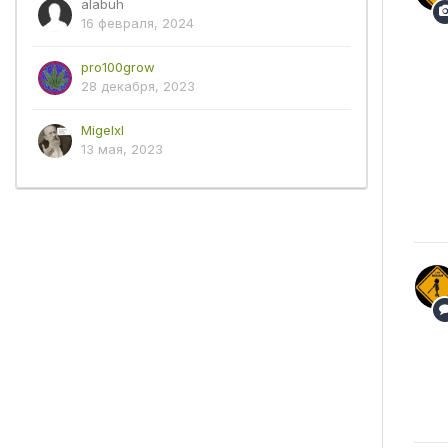
alabuh
16 февраля, 2024
pro100grow
28 декабря, 2023
Migelxl
13 мая, 2023