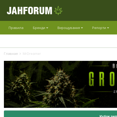
Правила
Бренди
Вирощування
Репорти
Главная
MrDreamer
Кубок ре