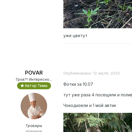
уже цветут
POVAR
Опубликовано:
12 июля, 2025
Гров?! Интересно...
Фотки за 10.07
Автор Темы
тут уже раза 4 посещяли и поли
Чокодизели и 1 мой автик
Гроверы
Новичок