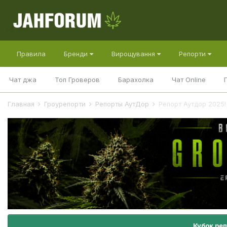
Правила
Бренди
Вирощування
Репорти
Чат джа
Топ Гроверов
Барахолка
Чат Online
Главная
Гроурепорти
Репорты АутДор
Репорт Аутдор 2025
Кубок ре