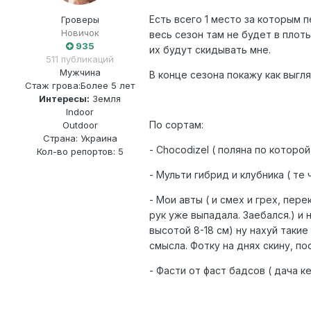
Есть всего 1 место за которым 
Гроверы
Новичок
весь сезон там не будет в плот
935
их будут скидывать мне.
511 публикаций
Мужчина
В конце сезона покажу как выгля
Стаж грова:
Более 5 лет
Интересы:
Земля
Indoor
По сортам:
Outdoor
Страна: Украина
- Сhocodizel ( поляна по которо
Кол-во репортов: 5
- Мульти гибрид и клубника ( те
- Мои авты ( и смех и грех, пер
рук уже выпадала. Заебался.) и 
высотой 8-18 см) ну нахуй таки
смысла. Фотку на днях скину, п
- Фасти от фаст бадсов ( дача к