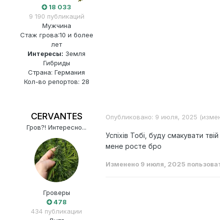
18 033
9 190 публикаций
Мужчина
Стаж грова:
10 и более
лет
Интересы:
Земля
Гибриды
Страна: Германия
Кол-во репортов: 28
CERVANTES
Опубликовано:
9 июля, 2025
(изме
Гров?! Интересно...
Успіхів Тобі, буду смакувати тві
мене росте бро
Изменено
9 июля, 2025
пользова
Гроверы
478
434 публикации