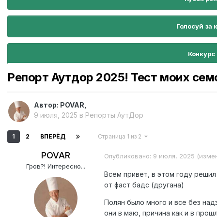
Голосуй за 
Конкурс
Репорт Аутдор 2025! Тест моих сем
Автор:
POVAR
,
9 июля, 2025
в
Репорты АутДор
1
2
ВПЕРЁД
Страница 1 из 2
POVAR
Опубликовано:
9 июля, 2025
(изме
Гров?! Интересно...
Всем привет, в этом году решил
от фаст бадс (другана)
Полян было много и все без над
они в маю, причина как и в прош