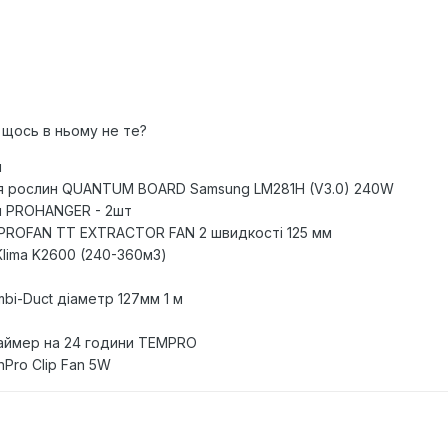
 щось в ньому не те?
м
ля рослин QUANTUM BOARD Samsung LM281H (V3.0) 240W
я PROHANGER - 2шт
PROFAN TT EXTRACTOR FAN 2 швидкості 125 мм
 Klima K2600 (240-360м3)
bi-Duct діаметр 127мм 1 м
таймер на 24 години TEMPRO
Pro Clip Fan 5W