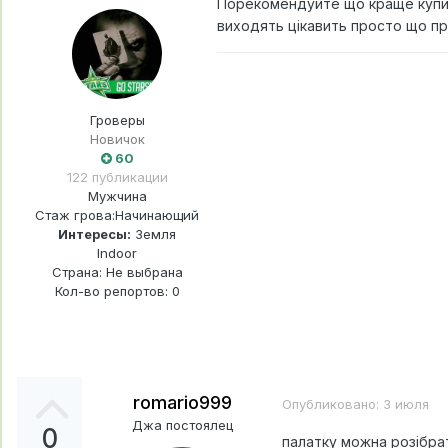
Порекомендуйте що краще купити
виходять цікавить просто що пр
Гроверы
Новичок
60
122 публикации
Мужчина
Стаж грова:
Начинающий
Интересы:
Земля
Indoor
Страна: Не выбрана
Кол-во репортов: 0
romario999
Опубликовано:
3 июля
Джа постоялец
0
палатку можна розібрат