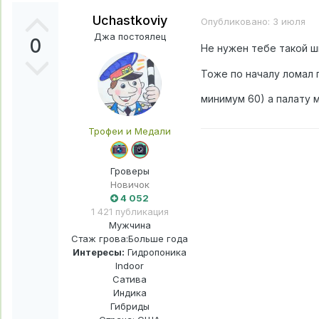
Uchastkoviy
Опубликовано:
3 июля
Джа постоялец
0
Не нужен тебе такой ш
Тоже по началу ломал г
минимум 60) а палату 
Трофеи и Медали
Гроверы
Новичок
4 052
1 421 публикация
Мужчина
Стаж грова:
Больше года
Интересы:
Гидропоника
Indoor
Сатива
Индика
Гибриды