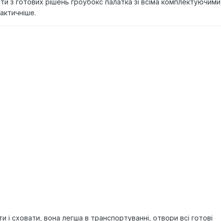
 з готових рішень гроубокс палатка зі всіма комплектуючими чи
актичніше.
и і сховати, вона легша в транспортуванні, отвори всі готові