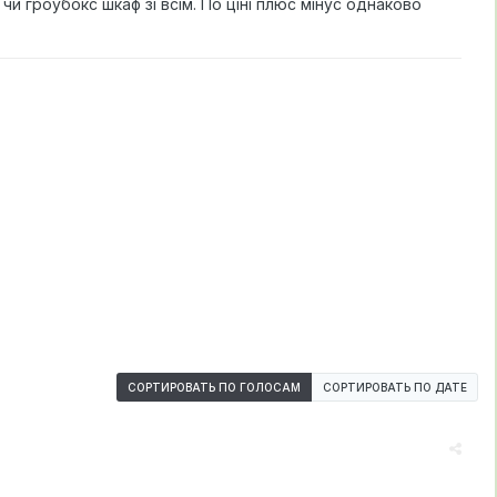
 гроубокс шкаф зі всім. По ціні плюс мінус однаково
СОРТИРОВАТЬ ПО ГОЛОСАМ
СОРТИРОВАТЬ ПО ДАТЕ