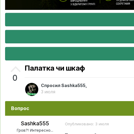
Палатка чи шкаф
0
Спросил
Sashka555
,
3 июля
Вопрос
Sashka555
Опубликовано:
3 июля
Гров?! Интересно...