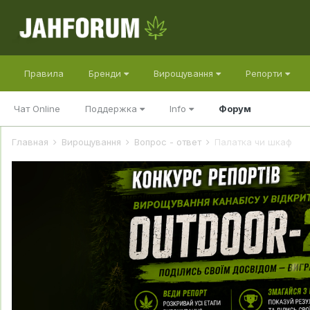
Правила
Бренди
Вирощування
Репорти
Чат Online
Поддержка
Info
Форум
Главная
Вирощування
Вопрос - ответ
Палатка чи шкаф