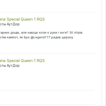
ana Special Queen 1 RQS
рты АутДор
рних дощів, але навіщо коли є руки і ноги? 30 літрів
 потім кампот, як Бро @Legend777 радив щоразу
ana Special Queen 1 RQS
рты АутДор