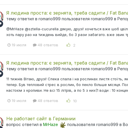
Я людина проста: є зернята, треба садити / Fat Ban
тему ответил в
romario999
пользователя
romario999
в
Репо
@MrHaze @sztella-cucurella дякую, друзі! хочеться вже шоб цві
хоть пару раз на тиждень вийде, бо 3 рази забагато. вже звик 
19 июля
48 ответов
2
Я людина проста: є зернята, треба садити / Fat Ban
тему ответил в
romario999
пользователя
romario999
в
Репо
11 тижнів Вітаю, друзі! Спека спала і на рослинах листя стоїть,
тепер. Був тепловий стрес в рослин, бо пекло більше місяця. Пол
настоєм з кропиви. Не всі 15 літрів, а по 5 з них(1 води : 10 конц
19 июля
48 ответов
10
Не работает сайт в Германии
вопрос ответил в
MrHaze
пользователя
romario999
в
Во