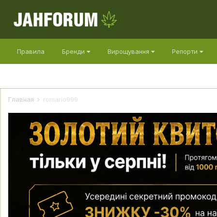
Правила
Бренди
Вирощування
Репорти
Главная
romario999