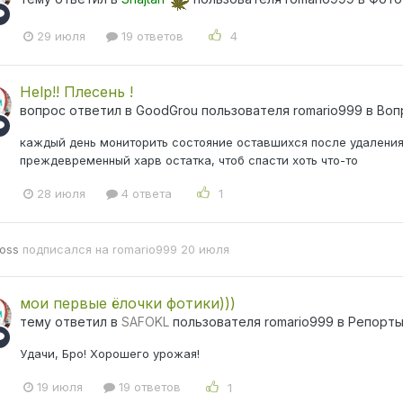
29 июля
19 ответов
4
Help!! Плесень !
вопрос ответил в
GoodGrou
пользователя
romario999
в
Воп
каждый день мониторить состояние оставшихся после удаления 
преждевременный харв остатка, чтоб спасти хоть что-то
28 июля
4 ответа
1
ioss
подписался на
romario999
20 июля
мои первые ёлочки фотики)))
тему ответил в
SAFOKL
пользователя
romario999
в
Репорты
Удачи, Бро! Хорошего урожая!
19 июля
19 ответов
1