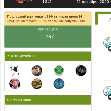
1 341
12 декабря, 2020
Последний раз romario999 выиграл июня 14
Публикации romario999 были самыми популярными!
РЕПУТАЦИЯ
1 297
+
7 ПОДПИСЧИКОВ
О ROMARIO999