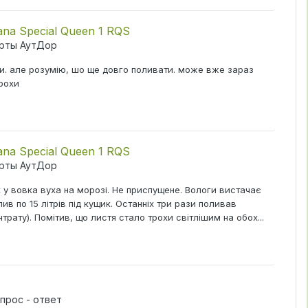
ana Special Queen 1 RQS
рты АутДор
ли. але розумію, шо ще довго поливати. може вже зараз
трохи
ana Special Queen 1 RQS
рты АутДор
 як у вовка вуха на морозі. Не приспущене. Вологи вистачає
ив по 15 літрів під кущик. Останніх три рази поливав
ентрату). Помітив, що листя стало трохи світлішим на обох...
прос - ответ