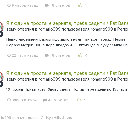
9 часов назад
48 ответов
1
Я людина проста: є зернята, треба садити / Fat Ban
тему ответил в
romario999
пользователя
romario999
в
Репо
Певно наступним разом підсиплю землі. Так все гаразд. Немає га
щоразу метрів 300 с перешкодами. 10 літрів іде в суху землю і
22 часа назад
48 ответов
4
Я людина проста: є зернята, треба садити / Fat Ban
тему ответил в
romario999
пользователя
romario999
в
Репо
13 тижнів Привіт усім. Знову спека. Полив через день по 15 літрів
Вчера в 16:24
48 ответов
6
rio999
подписался на
OldKyivHills
31 июля