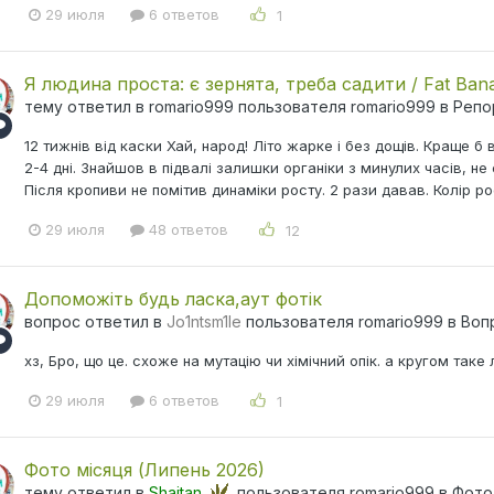
29 июля
6 ответов
1
Я людина проста: є зернята, треба садити / Fat Ban
тему ответил в
romario999
пользователя
romario999
в
Репо
12 тижнів від каски Хай, народ! Літо жарке і без дощів. Краще б 
2-4 дні. Знайшов в підвалі залишки органіки з минулих часів, не 
Після кропиви не помітив динаміки росту. 2 рази давав. Колір ро
29 июля
48 ответов
12
Допоможіть будь ласка,аут фотік
вопрос ответил в
Jo1ntsm1le
пользователя
romario999
в
Воп
хз, Бро, що це. схоже на мутацію чи хімічний опік. а кругом таке
29 июля
6 ответов
1
Фото місяця (Липень 2026)
тему ответил в
Shajtan
пользователя
romario999
в
Фото