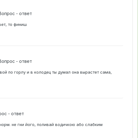
Вопрос - ответ
вет, то финиш
Вопрос - ответ
вой по горлу и в колодец ты думал она вырастет сама,
рос - ответ
і норм. не гни його, поливай водичкою або слабким