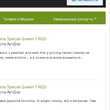
Трофеи и Медали
Завершенные репорты
(4)
ana Special Queen 1 RQS
рты АутДор
 весь з рештою. все має піти у росход такою спекою не
е, нема вологи.... а в осени все мхом візьметься і
ana Special Queen 1 RQS
рты АутДор
ава довкола посохла, то видно гальку, яку я вигризав. Там