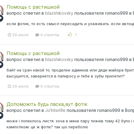
Помощь с растишкой
вопрос ответил в
blazshikovsky
пользователя
romario999
в
если фотик, то есть смысл пересадить и ухаживать. если автоц
29 июля
9 ответов
1
Помощь с растишкой
вопрос ответил в
blazshikovsky
пользователя
romario999
в
байт на срач какой то. проделки админов или дяди майора брит
высушится, завернется в папиросу и тебе в зубы прилетит?
29 июля
9 ответов
Допоможіть будь ласка,аут фотік
вопрос ответил в
Jo1ntsm1le
пользователя
romario999
в
Воп
може і попеклось листя. хоча в мене пару тижнів тому 42 було 
кампотіком. це ж фотік? так шо переболіє