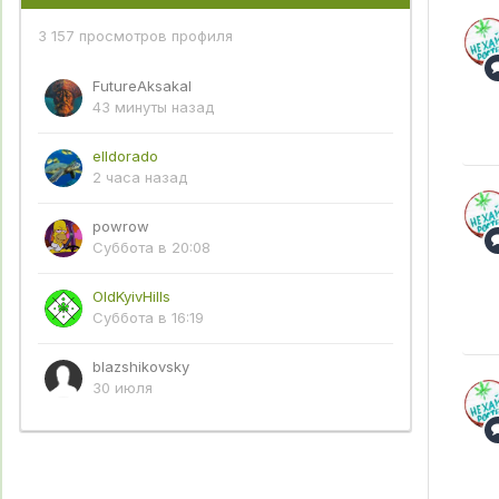
3 157 просмотров профиля
FutureAksakal
43 минуты назад
elldorado
2 часа назад
powrow
Суббота в 20:08
OldKyivHills
Суббота в 16:19
blazshikovsky
30 июля