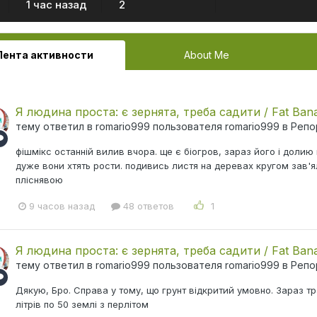
1 час назад
2
Лента активности
About Me
Я людина проста: є зернята, треба садити / Fat Ban
тему ответил в
romario999
пользователя
romario999
в
Репо
фішмікс останній вилив вчора. ще є біогров, зараз його і долию
дуже вони хтять рости. подивись листя на деревах кругом зав'ял
пліснявою
9 часов назад
48 ответов
1
Я людина проста: є зернята, треба садити / Fat Ban
тему ответил в
romario999
пользователя
romario999
в
Репо
Дякую, Бро. Справа у тому, що грунт відкритий умовно. Зараз тр
літрів по 50 землі з перлітом