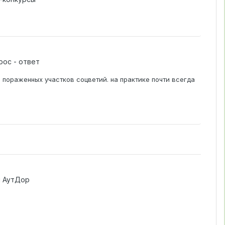
рос - ответ
пораженных участков соцветий. на практике почти всегда
 АутДор