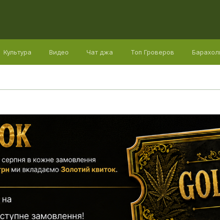
Культура
Видео
Чат джа
Топ Гроверов
Барахол