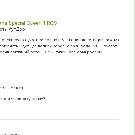
ana Special Queen 1 RQS
рты АутДор
в осени було сухо. Все за планом - полив по 15 літрів кожних
смердять і ідуть до поливу зараз. 2 рази вода, 3ій - кампот.
слин світліший останніх 2-3 тижні, але самі рослини...
рос - ответ
 листя чи зверху-знизу?
-конкурсы