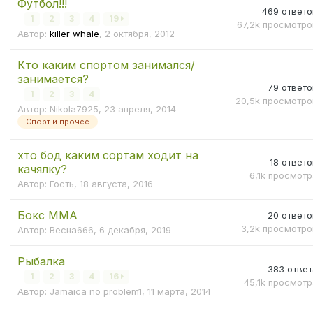
Футбол!!!
469
ответо
качество тренировок.
1
2
3
4
19
67,2k
просмотро
Автор:
killer whale
,
2 октября, 2012
Конопля и физические упражнения оказывают активное
воздействие на эндоканнабиноидную систему человека
Кто каким спортом занимался/
является рецептором взаимодействия с каннабиноида
занимается?
в организм снаружи. Именно благодаря наличию этой с
79
ответо
1
2
3
4
способен испытывать те ощущения, которые ему дает 
20,5k
просмотро
Автор:
Nikola7925
,
23 апреля, 2014
Помимо этого, эндоканнабиноидная система формируе
Спорт и прочее
каннабиноиды, которые влияют на физиологические про
память, аппетит и боль.
хто бод каким сортам ходит на
18
ответо
качялку?
Во время тренировки эндоканнабиноидная система уве
6,1k
просмотр
Автор: Гость,
18 августа, 2016
естественных каннабиноидов, что помогает телу справ
физическими нагрузками и стрессом.
Бокс ММА
20
ответо
Те, кто занимается йогой в течение длительного врем
3,2k
просмотро
Автор:
Весна666
,
6 декабря, 2019
что прием конопли перед занятием успокаивает ум и п
качественно сконцентрироваться на выполнении того и
Рыбалка
383
ответ
упражнения. Употребляют коноплю даже многие бегуны
1
2
3
4
16
45,1k
просмотр
дистанции, так как прием этого растения значительно 
Автор:
Jamaica no problem1
,
11 марта, 2014
выносливость и позволяет им справиться с высокими п