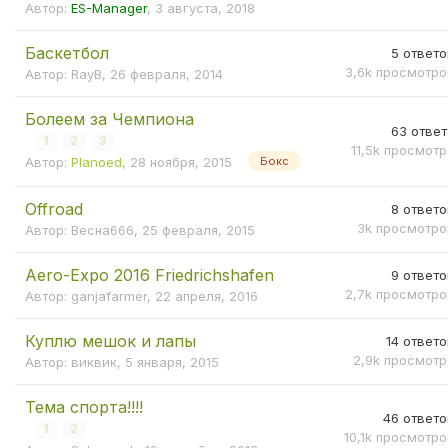
Если у вас возникли вопросы относительно культивации
Автор:
ES-Manager
,
3 августа, 2018
можете задать любой интересующий вас вопрос или сп
других гроверов, чтобы узнать, использование каких и
Баскетбол
5
ответо
позволит получить наивысший результат.
3,6k
просмотро
Автор:
RayB
,
26 февраля, 2014
Болеем за Чемпиона
63
ответ
1
2
3
11,5k
просмотр
Автор:
Planoed
,
28 ноября, 2015
Бокс
Offroad
8
ответо
3k
просмотро
Автор:
Весна666
,
25 февраля, 2015
Aero-Expo 2016 Friedrichshafen
9
ответо
2,7k
просмотро
Автор:
ganjafarmer
,
22 апреля, 2016
Куплю мешок и лапы
14
ответо
2,9k
просмотр
Автор:
виквик
,
5 января, 2015
Тема спорта!!!!
46
ответо
1
2
10,1k
просмотро