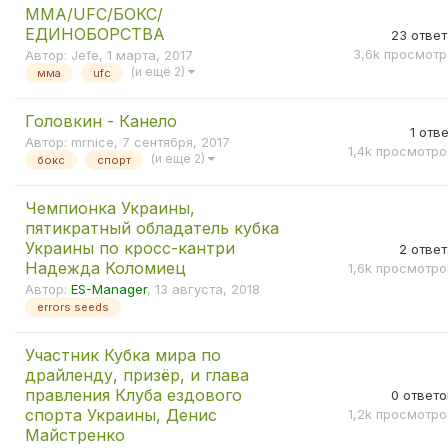
нагрузками.
ММА/UFC/БОКС/
ЕДИНОБОРСТВА
23
ответ
Ярким примером того, что конопля полезна для спортс
3,6k
просмотр
Автор:
Jefe
,
1 марта, 2017
пловец Майкл Фелпс, который несмотря на то, что курил
(и ещё 2)
мма
ufc
тонну золота на Олимпийских играх. Сегодня уже мног
вышедшие на покой спортсмены признались в том, что 
Головкин - Канело
марихуану.
1
отве
Автор:
mrnice
,
7 сентября, 2017
1,4k
просмотро
(и ещё 2)
бокс
спорт
Этот раздел
Jahforum
’а создан специально для тех, к
поделиться с другими своим опытом употребления ко
Чемпионка Украины,
спортивных тренировок или попросту хочет обсудить э
пятикратный обладатель кубка
хотите узнать, как организовать огород для посева ка
Украины по кросс-кантри
2
ответ
правильно или что-то еще по теме гровинга, то лучше
Надежда Коломиец
1,6k
просмотро
соответствующие разделы.
Автор:
ES-Manager
,
13 августа, 2018
errors seeds
Да, мы не только шишки курим, мы е
Участник Кубка мира по
спортом занимаемся
драйленду, призёр, и глава
правления Клуба ездового
0
ответо
Чтобы правильно организовать
огород для посева канн
спорта Украины, Денис
1,2k
просмотро
потребуется не только старание, но и немалый опыт, а 
Майстренко