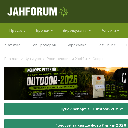
Правила
Бренди
Вирощування
Репорти
Чат джа
Топ Гроверов
Барахолка
Чат Online
Главная
Культура
Развлечения и Хобби
Спорт
Кубок репортів "Outdoor-2026"
Голосуй за краще фото Липня-2026!