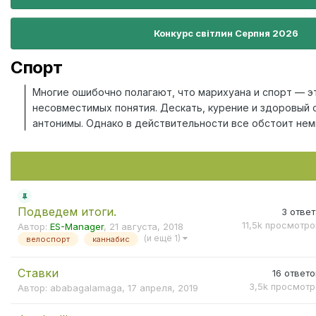
Конкурс світлин Серпня 2026
Спорт
Многие ошибочно полагают, что марихуана и спорт — э
несовместимых понятия. Дескать, курение и здоровый 
антонимы. Однако в действительности все обстоит нем
марихуана не вредит организму так, как сигареты, а вот
наоборот, приносит куда больше. В чем же секрет?
Исследования доказали, что у спортсменов, которые т
течение 35 минут после приема конопли, уровень ТГК в
Подведем итоги.
выше, чем у тех людей, которые курили, но при этом н
3
ответ
11,5k
просмотро
каких-либо физических нагрузок.
Автор:
ES-Manager
,
21 августа, 2018
(и ещё 1)
велоспорт
каннабис
Однако, как утверждают зарубежные ученые, прием ко
тренировкой позволяет не только улучшить выраженно
Ставки
16
ответо
травы, но и достичь в спорте более высоких результат
3,5k
просмотр
Автор:
ababagalamaga
,
17 апреля, 2019
сторонников употребления конопли далеко не каждый 
том, что занятия спортом под травой позволяют значи