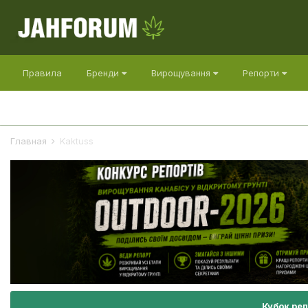
Правила
Бренди
Вирощування
Репорти
Главная
Kaktuss
Кубок ре