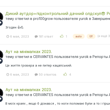
Дикий аутдор+підконтрольний дачний олдскул😎 
тему ответил в
pro100grow
пользователя
yurok
в
Завершен
Згоден 👍💪
(и ещё 
6 мая, 2023
181 ответ
1
auto
f/f
Аут на мінімалках 2023.
тему ответил в
CERVANTES
пользователя
yurok
в
Репорты 
Це життя гровера а не питер кацапський.
6 мая, 2023
50 ответов
4
Аут на мінімалках 2023.
тему ответил в
CERVANTES
пользователя
yurok
в
Репорты 
В моїх краях , якщо б дізнався , то ноги поломані були а то і гірш