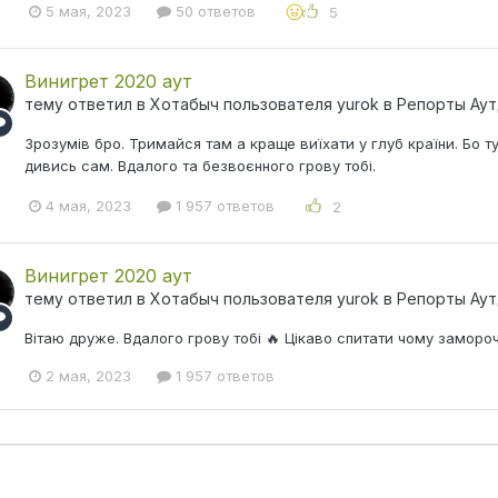
5 мая, 2023
50 ответов
5
Винигрет 2020 аут
тему ответил в
Хотабыч
пользователя
yurok
в
Репорты Ау
Зрозумів бро. Тримайся там а краще виїхати у глуб країни. Бо т
дивись сам. Вдалого та безвоєнного грову тобі.
4 мая, 2023
1 957 ответов
2
Винигрет 2020 аут
тему ответил в
Хотабыч
пользователя
yurok
в
Репорты Ау
Вітаю друже. Вдалого грову тобі 🔥 Цікаво спитати чому заморо
2 мая, 2023
1 957 ответов