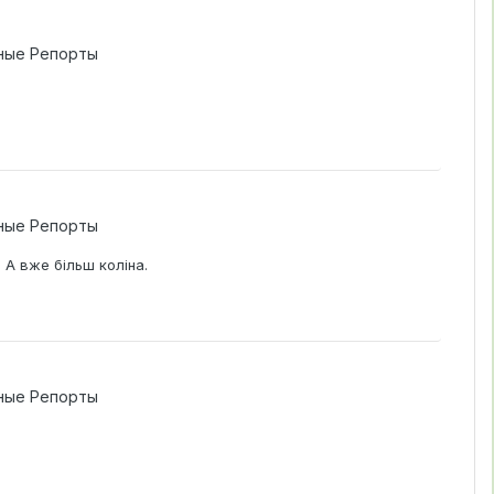
ные Репорты
ные Репорты
 А вже більш коліна.
ные Репорты