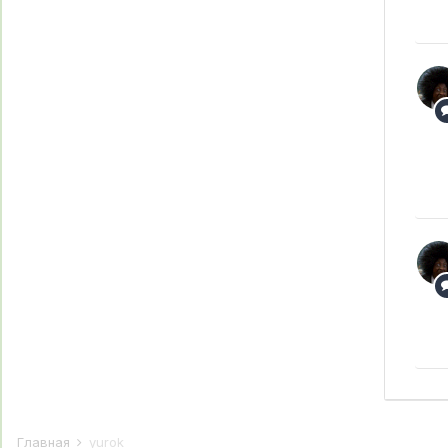
Главная
yurok