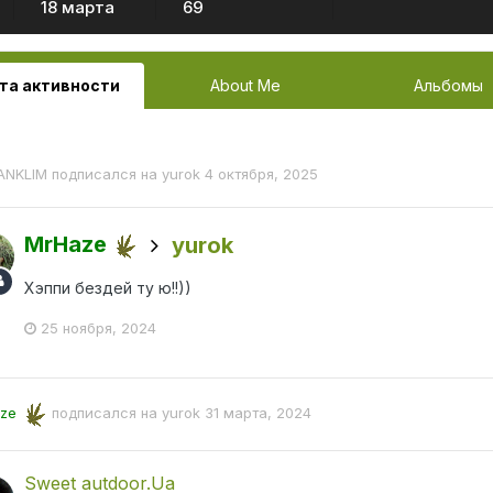
18 марта
69
та активности
About Me
Альбомы
ANKLIM
подписался на
yurok
4 октября, 2025
MrHaze
yurok
Хэппи бездей ту ю!!))
25 ноября, 2024
ze
подписался на
yurok
31 марта, 2024
Sweet autdoor.Ua