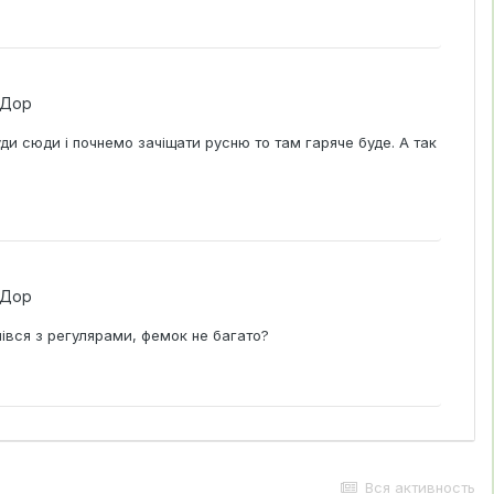
тДор
уди сюди і почнемо зачіщати русню то там гаряче буде. А так
тДор
чівся з регулярами, фемок не багато?
Вся активность