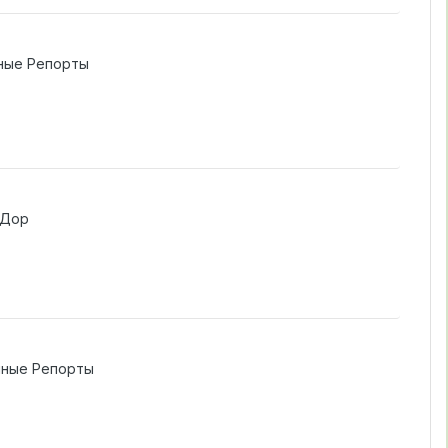
ные Репорты
тДор
ные Репорты