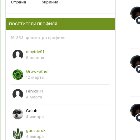
Страна
Украина
ПОСЕТИТЕЛИ ПРОФИЛЯ
16 363 просмотра профиля
dmytriv91
8 апреля
GrowFather
12 марта
Feniks111
4 марта
Golub
4 января
gansterok
4 января