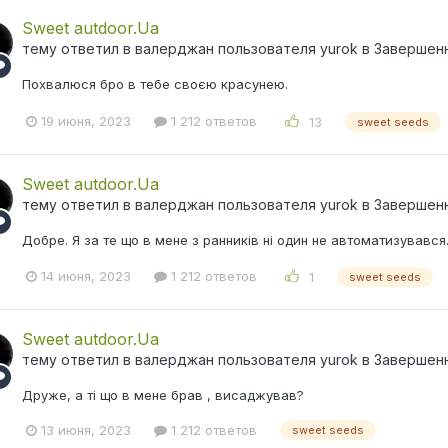
Sweet autdoor.Ua
тему ответил в
валерджан
пользователя
yurok
в
Завершен
Похвалюся бро в тебе своєю красунею.
19 июня, 2023
1 212 ответов
13
sweet seeds
Sweet autdoor.Ua
тему ответил в
валерджан
пользователя
yurok
в
Завершен
Добре. Я за те що в мене з ранників ні один не автоматизувався.
14 июня, 2023
1 212 ответов
1
sweet seeds
Sweet autdoor.Ua
тему ответил в
валерджан
пользователя
yurok
в
Завершен
Друже, а ті що в мене брав , висаджував?
13 июня, 2023
1 212 ответов
sweet seeds