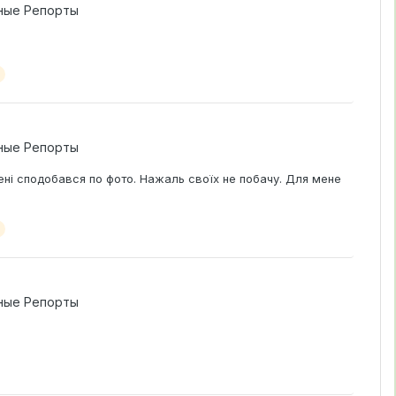
ные Репорты
ные Репорты
ені сподобався по фото. Нажаль своїх не побачу. Для мене
ные Репорты