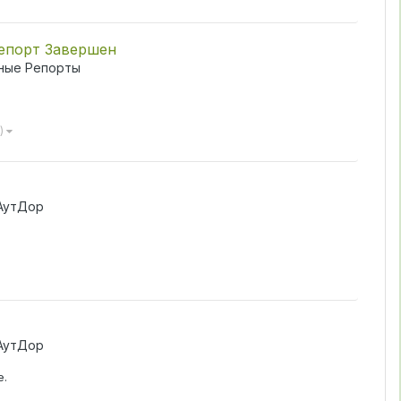
Репорт Завершен
ные Репорты
3)
АутДор
АутДор
е.