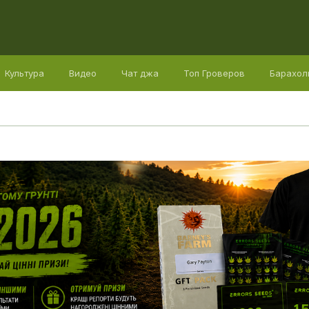
Культура
Видео
Чат джа
Топ Гроверов
Барахол