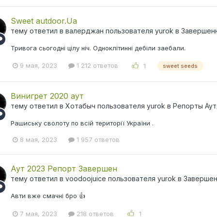
Sweet autdoor.Ua
тему ответил в
валерджан
пользователя
yurok
в
Завершен
Тривога сьогодні цілу ніч. Одноклітинні дебіли заебали.
9 мая, 2023
1 212 ответов
1
sweet seeds
Винигрет 2020 аут
тему ответил в
Хотабыч
пользователя
yurok
в
Репорты Ау
Рашиську сволоту по всій території України .
8 мая, 2023
1 957 ответов
Аут 2023 Репорт Завершен
тему ответил в
voodoojuice
пользователя
yurok
в
Завершен
Авти вже смачні бро 👍
7 мая, 2023
218 ответов
1