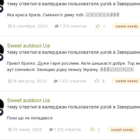
тему ответил в
валерджан
пользователя
yurok
в
Завершен
Яка краса брате. Смачного диму тобі. 🇺🇦🇺🇦🇺🇦✌️✌️✌️
8 сентября, 2023
1 212 ответов
1
sweet seeds
Sweet autdoor.Ua
тему ответил в
валерджан
пользователя
yurok
в
Завершен
Привіт братко. Дуже гарні рослини. Авти шишкасті добре. Тор м
аут скінчився. Захищаю рідну неньку Україну. ✌️✌️✌️🇺🇦🇺🇦🇺🇦
16 августа, 2023
1 212 ответов
8
sweet seeds
Sweet autdoor.Ua
тему ответил в
валерджан
пользователя
yurok
в
Завершен
Поки що не попадався
20 июня, 2023
1 212 ответов
2
sweet seeds