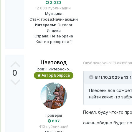
2 033
2 003 публикации
Мужчина
Стаж грова:
Начинающий
Интересы:
Outdoor
Индика
Страна: Не выбрана
Кол-во репортов: 1
Цветовод
Опубликовано:
11 октябр
Гров?! Интересно...
0
Автор Вопроса
В 11.10.2025 в 13:
Плесень все сожрет
найти какие-то забр
Понял, буду что-то пр
Гроверы
697
очень обидно будет п
410 публикаций
Мужчина