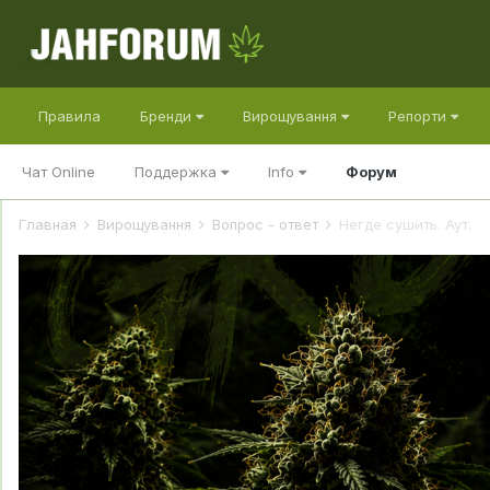
Правила
Бренди
Вирощування
Репорти
Чат Online
Поддержка
Info
Форум
Главная
Вирощування
Вопрос - ответ
Негде сушить. Аут.