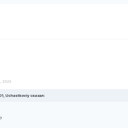
весить под кронами деревьев, что я и сделал
криншоте) полный пиздец. Сами шишки не сильно плотные
? Или морозов ждать если не сгниёт?
и немного подсыхать, тут на тебе 2 дня подрят дождь кончен
вес над кустами тоже нету возможности
я, 2025
01,
Uchastkoviy
сказал:
ь?