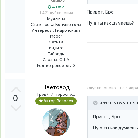
Новичок
В голову пришло раз
4 052
Привет, Бро
1 421 публикация
НО погода (как на с
Мужчина
Ну а ты как думаешь?
Стаж грова:
Больше года
есть шанс высушить
Интересы:
Гидропоника
Indoor
Вроде только начал
Сатива
Делать каркас и на
Индика
Гибриды
Пизда урожаю?
😞
Страна: США
Кол-во репортов: 3
Цветовод
Опубликовано:
11 октябр
Гров?! Интересно...
0
Автор Вопроса
В 11.10.2025 в 09:
Привет, Бро
Ну а ты как думаеш