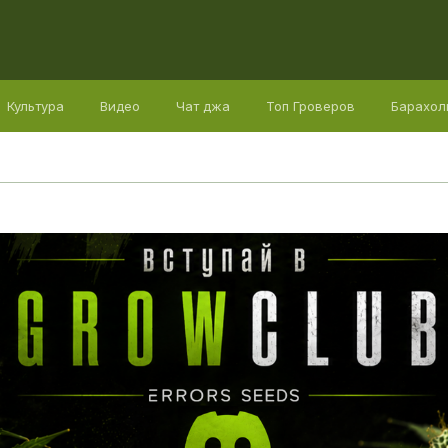
Культура
Видео
Чат джа
Топ Гроверов
Барахол