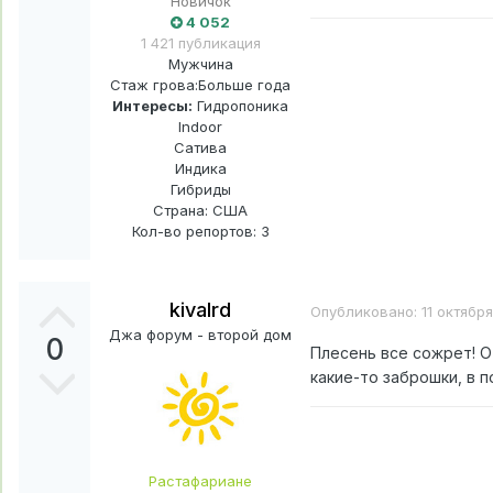
Новичок
4 052
1 421 публикация
Мужчина
Стаж грова:
Больше года
Интересы:
Гидропоника
Indoor
Сатива
Индика
Гибриды
Страна: США
Кол-во репортов: 3
kivalrd
Опубликовано:
11 октябр
Джа форум - второй дом
0
Плесень все сожрет! О
какие-то заброшки, в п
Растафариане