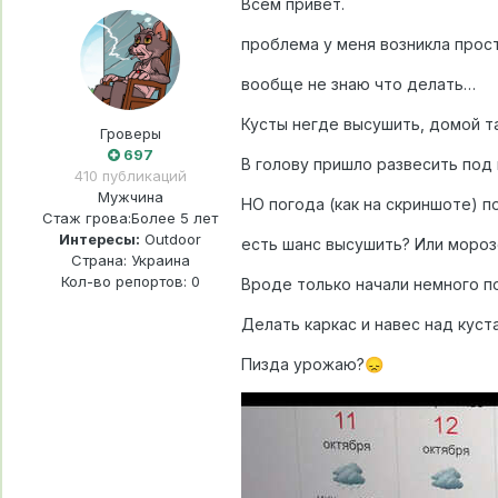
Всем привет.
проблема у меня возникла пр
вообще не знаю что делать…
Кусты негде высушить, домой т
Гроверы
697
В голову пришло развесить под 
410 публикаций
Мужчина
НО погода (как на скриншоте) п
Стаж грова:
Более 5 лет
Интересы:
Outdoor
есть шанс высушить? Или мороз
Страна: Украина
Кол-во репортов: 0
Вроде только начали немного п
Делать каркас и навес над кус
Пизда урожаю?
😞