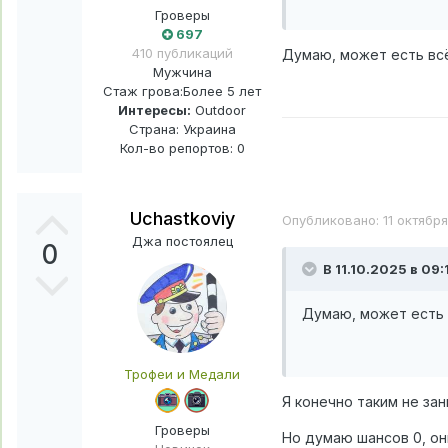
Гроверы
697
410 публикаций
Думаю, может есть всё
Мужчина
Стаж грова:
Более 5 лет
Интересы:
Outdoor
Страна: Украина
Кол-во репортов: 0
Uchastkoviy
Опубликовано:
11 октябр
Джа постоялец
0
В 11.10.2025 в 09:
Думаю, может есть в
Трофеи и Медали
Я конечно таким не за
Гроверы
Но думаю шансов 0, он