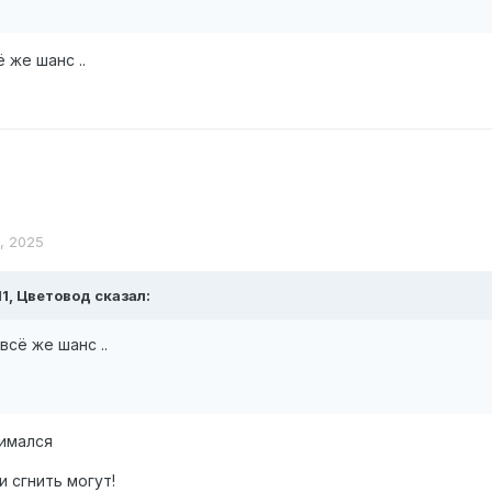
 же шанс ..
я, 2025
11,
Цветовод
сказал:
сё же шанс ..
нимался
и сгнить могут!