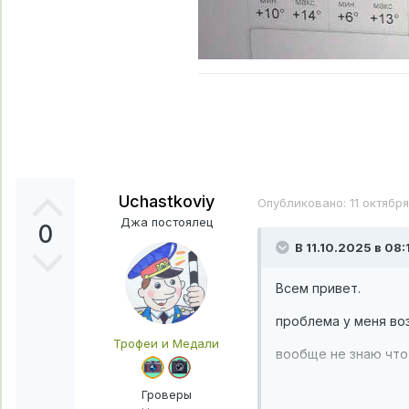
Uchastkoviy
Опубликовано:
11 октябр
Джа постоялец
0
В 11.10.2025 в 08:
Всем привет.
проблема у меня в
Трофеи и Медали
вообще не знаю чт
Кусты негде высуши
Гроверы