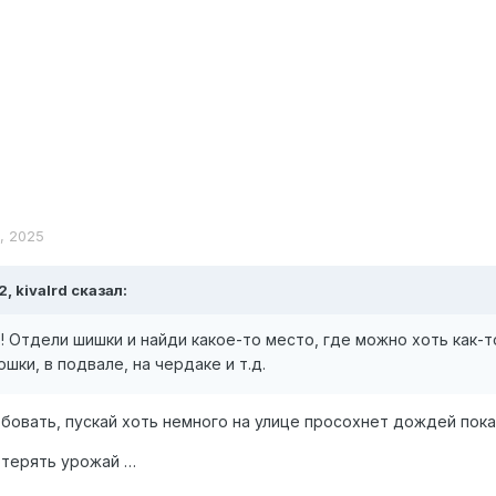
я, 2025
12,
kivalrd
сказал:
! Отдели шишки и найди какое-то место, где можно хоть как-
ошки, в подвале, на чердаке и т.д.
обовать, пускай хоть немного на улице просохнет дождей пок
отерять урожай …